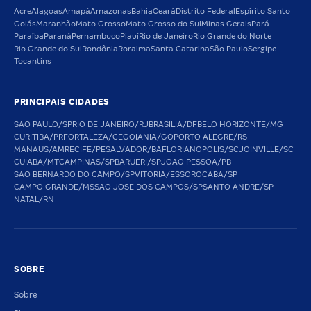
Acre
Alagoas
Amapá
Amazonas
Bahia
Ceará
Distrito Federal
Espírito Santo
Goiás
Maranhão
Mato Grosso
Mato Grosso do Sul
Minas Gerais
Pará
Paraíba
Paraná
Pernambuco
Piauí
Rio de Janeiro
Rio Grande do Norte
Rio Grande do Sul
Rondônia
Roraima
Santa Catarina
São Paulo
Sergipe
Tocantins
PRINCIPAIS CIDADES
SAO PAULO/SP
RIO DE JANEIRO/RJ
BRASILIA/DF
BELO HORIZONTE/MG
CURITIBA/PR
FORTALEZA/CE
GOIANIA/GO
PORTO ALEGRE/RS
MANAUS/AM
RECIFE/PE
SALVADOR/BA
FLORIANOPOLIS/SC
JOINVILLE/SC
CUIABA/MT
CAMPINAS/SP
BARUERI/SP
JOAO PESSOA/PB
SAO BERNARDO DO CAMPO/SP
VITORIA/ES
SOROCABA/SP
CAMPO GRANDE/MS
SAO JOSE DOS CAMPOS/SP
SANTO ANDRE/SP
NATAL/RN
SOBRE
Sobre