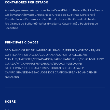
CONTADORES POR ESTADO
Acre
Alagoas
Amapá
Amazonas
Bahia
Ceará
Distrito Federal
Espírito Santo
Goiás
Maranhão
Mato Grosso
Mato Grosso do Sul
Minas Gerais
Pará
Paraíba
Paraná
Pernambuco
Piauí
Rio de Janeiro
Rio Grande do Norte
Rio Grande do Sul
Rondônia
Roraima
Santa Catarina
São Paulo
Sergipe
Tocantins
PRINCIPAIS CIDADES
SAO PAULO/SP
RIO DE JANEIRO/RJ
BRASILIA/DF
BELO HORIZONTE/MG
CURITIBA/PR
FORTALEZA/CE
GOIANIA/GO
PORTO ALEGRE/RS
MANAUS/AM
RECIFE/PE
SALVADOR/BA
FLORIANOPOLIS/SC
JOINVILLE/SC
CUIABA/MT
CAMPINAS/SP
BARUERI/SP
JOAO PESSOA/PB
SAO BERNARDO DO CAMPO/SP
VITORIA/ES
SOROCABA/SP
CAMPO GRANDE/MS
SAO JOSE DOS CAMPOS/SP
SANTO ANDRE/SP
NATAL/RN
SOBRE