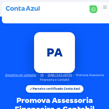
PA
Encontre um contador
›
SP
›
EMBU DAS ARTES
›
Promova Assessoria
Financeira e Contabil
Parceiro certificado Conta Azul
Promova Assessoria