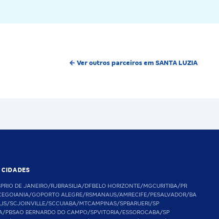
← Ver outros parceiros em SANTA LUZIA
S CIDADES
SP
RIO DE JANEIRO/RJ
BRASILIA/DF
BELO HORIZONTE/MG
CURITIBA/PR
CE
GOIANIA/GO
PORTO ALEGRE/RS
MANAUS/AM
RECIFE/PE
SALVADOR/BA
LIS/SC
JOINVILLE/SC
CUIABA/MT
CAMPINAS/SP
BARUERI/SP
A/PB
SAO BERNARDO DO CAMPO/SP
VITORIA/ES
SOROCABA/SP