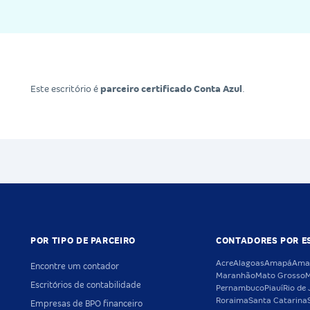
Este escritório é
parceiro certificado Conta Azul
.
POR TIPO DE PARCEIRO
CONTADORES POR E
Acre
Alagoas
Amapá
Ama
Encontre um contador
Maranhão
Mato Grosso
M
Escritórios de contabilidade
Pernambuco
Piauí
Rio de 
Roraima
Santa Catarina
Empresas de BPO financeiro