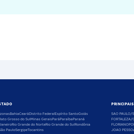
STADO
PRINCIPAI
zonas
Bahia
Ceará
Distrito Federal
Espírito Santo
Goiás
SAO PAULO/
ato Grosso do Sul
Minas Gerais
Pará
Paraíba
Paraná
FORTALEZA/
Janeiro
Rio Grande do Norte
Rio Grande do Sul
Rondônia
FLORIANOPO
São Paulo
Sergipe
Tocantins
JOAO PESSO