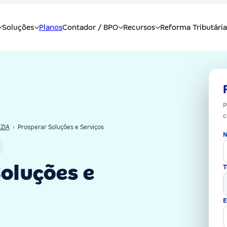
P
c
ZIA
›
Prosperar Soluções e Serviços
N
oluções e
T
E