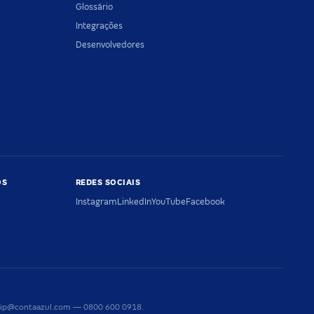
Glossário
Integrações
Desenvolvedores
OS
REDES SOCIAIS
Instagram
LinkedIn
YouTube
Facebook
riaip@contaazul.com — 0800 600 0918.