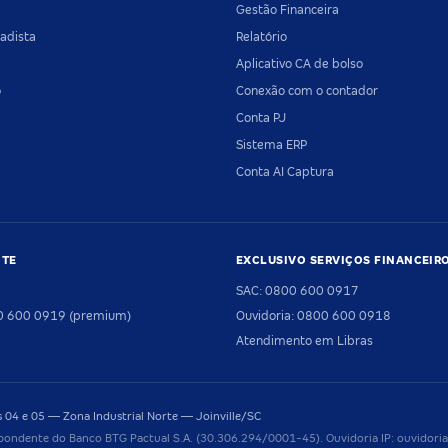
Gestão Financeira
adista
Relatório
Aplicativo CA de bolso
o
Conexão com o contador
Conta PJ
Sistema ERP
Conta AI Captura
NTE
EXCLUSIVO SERVIÇOS FINANCEIR
SAC: 0800 600 0917
00 600 0919 (premium)
Ouvidoria: 0800 600 0918
Atendimento em Libras
04 e 05 — Zona Industrial Norte — Joinville/SC
pondente do Banco BTG Pactual S.A. (30.306.294/0001-45). Ouvidoria IP: ouvido