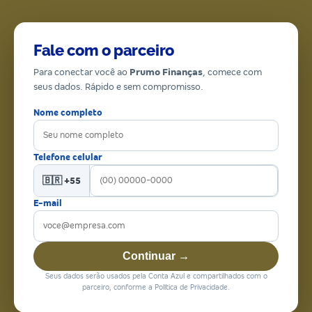
Fale com o parceiro
Para conectar você ao
Prumo Finanças
, comece com
seus dados. Rápido e sem compromisso.
Nome completo
Telefone celular
🇧🇷 +55
E-mail
Continuar →
Seus dados serão usados pela Conta Azul e compartilhados com o
parceiro, conforme a Política de Privacidade.