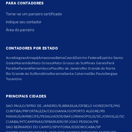
PARA CONTADORES
Torne-se um parceiro certificado
Indique seu contador
Área do parceiro
CONTADORES POR ESTADO
Acre
Alagoas
Amapá
Amazonas
Bahia
Ceará
Distrito Federal
Espírito Santo
Goiás
Maranhão
Mato Grosso
Mato Grosso do Sul
Minas Gerais
Pará
Paraíba
Paraná
Pernambuco
Piauí
Rio de Janeiro
Rio Grande do Norte
Rio Grande do Sul
Rondônia
Roraima
Santa Catarina
São Paulo
Sergipe
Tocantins
PRINCIPAIS CIDADES
SAO PAULO/SP
RIO DE JANEIRO/RJ
BRASILIA/DF
BELO HORIZONTE/MG
CURITIBA/PR
FORTALEZA/CE
GOIANIA/GO
PORTO ALEGRE/RS
MANAUS/AM
RECIFE/PE
SALVADOR/BA
FLORIANOPOLIS/SC
JOINVILLE/SC
CUIABA/MT
CAMPINAS/SP
BARUERI/SP
JOAO PESSOA/PB
SAO BERNARDO DO CAMPO/SP
VITORIA/ES
SOROCABA/SP