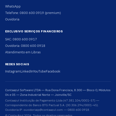
WhatsApp
Telefone: 0800 600 0919 (premium)
Ouvidoria
EXCLUSIVO SERVIÇOS FINANCEIROS
SAC: 0800 600 0917
Ouvidoria: 0800 600 0918
Atendimento em Libras
REDES SOCIAIS
Instagram
LinkedIn
YouTube
Facebook
Contaazul Software LTDA — Rua Dona Francisca, 8.300 — Bloco O, Módulos
04 e 05 — Zona Industrial Norte — Joinville/SC
Contaazul Instituição de Pagamento Ltda (47.381.104/0001-57) —
Correspondente do Banco BTG Pactual S.A. (30.306.294/0001-45).
Ouvidoria IP: ouvidoriaip@contaazul.com — 0800 600 0918.
© Conta Azul 2026. Todos os direitos reservados.