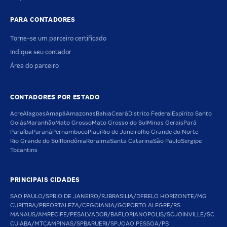
PARA CONTADORES
Torne-se um parceiro certificado
Indique seu contador
Área do parceiro
CONTADORES POR ESTADO
Acre
Alagoas
Amapá
Amazonas
Bahia
Ceará
Distrito Federal
Espírito Santo
Goiás
Maranhão
Mato Grosso
Mato Grosso do Sul
Minas Gerais
Pará
Paraíba
Paraná
Pernambuco
Piauí
Rio de Janeiro
Rio Grande do Norte
Rio Grande do Sul
Rondônia
Roraima
Santa Catarina
São Paulo
Sergipe
Tocantins
PRINCIPAIS CIDADES
SAO PAULO/SP
RIO DE JANEIRO/RJ
BRASILIA/DF
BELO HORIZONTE/MG
CURITIBA/PR
FORTALEZA/CE
GOIANIA/GO
PORTO ALEGRE/RS
MANAUS/AM
RECIFE/PE
SALVADOR/BA
FLORIANOPOLIS/SC
JOINVILLE/SC
CUIABA/MT
CAMPINAS/SP
BARUERI/SP
JOAO PESSOA/PB