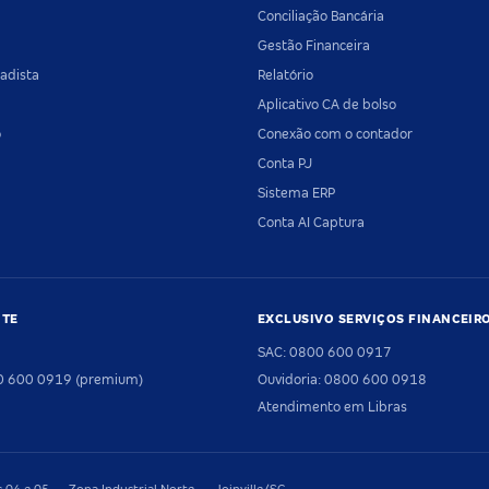
Conciliação Bancária
Gestão Financeira
adista
Relatório
Aplicativo CA de bolso
o
Conexão com o contador
Conta PJ
Sistema ERP
Conta AI Captura
NTE
EXCLUSIVO SERVIÇOS FINANCEIR
SAC: 0800 600 0917
00 600 0919 (premium)
Ouvidoria: 0800 600 0918
Atendimento em Libras
04 e 05 — Zona Industrial Norte — Joinville/SC