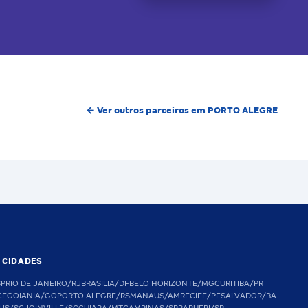
← Ver outros parceiros em PORTO ALEGRE
S CIDADES
SP
RIO DE JANEIRO/RJ
BRASILIA/DF
BELO HORIZONTE/MG
CURITIBA/PR
CE
GOIANIA/GO
PORTO ALEGRE/RS
MANAUS/AM
RECIFE/PE
SALVADOR/BA