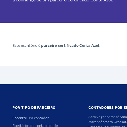
a confiança de um parceiro certificado Conta Azul.
Este escritório é
parceiro certificado Conta Azul
.
POR TIPO DE PARCEIRO
CONTADORES POR E
Acre
Alagoas
Amapá
Ama
Encontre um contador
Maranhão
Mato Grosso
M
Escritórios de contabilidade