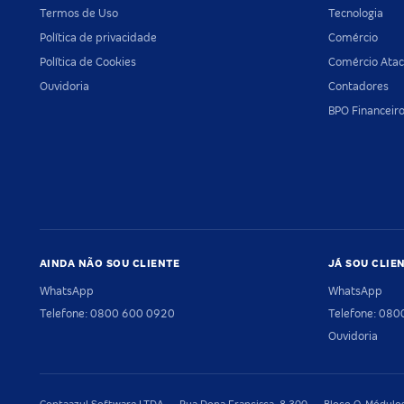
Termos de Uso
Tecnologia
Política de privacidade
Comércio
Política de Cookies
Comércio Atac
Ouvidoria
Contadores
BPO Financeir
AINDA NÃO SOU CLIENTE
JÁ SOU CLIE
WhatsApp
WhatsApp
Telefone: 0800 600 0920
Telefone: 08
Ouvidoria
Contaazul Software LTDA — Rua Dona Francisca, 8.300 — Bloco O, Módulos 