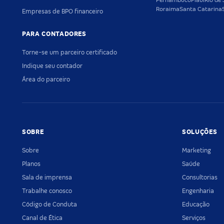
Pernambuco
Piauí
Rio de 
Roraima
Santa Catarina
Empresas de BPO financeiro
PARA CONTADORES
Torne-se um parceiro certificado
Indique seu contador
Área do parceiro
SOBRE
SOLUÇÕES
Sobre
Marketing
Planos
Saúde
Sala de imprensa
Consultorias
Trabalhe conosco
Engenharia
Código de Conduta
Educação
Canal de Ética
Serviços