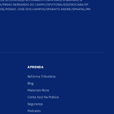
LIS/SC
JOINVILLE/SC
CUIABA/MT
CAMPINAS/SP
BARUERI/SP
A/PB
SAO BERNARDO DO CAMPO/SP
VITORIA/ES
SOROCABA/SP
NDE/MS
SAO JOSE DOS CAMPOS/SP
SANTO ANDRE/SP
NATAL/RN
APRENDA
Reforma Tributária
Blog
Materiais Ricos
Conta Azul Na Prática
Segurança
Podcasts