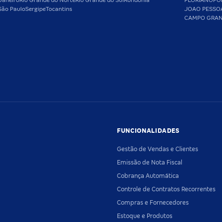
Janeiro
Rio Grande do Norte
Rio Grande do Sul
Rondônia
FLORIANOPO
São Paulo
Sergipe
Tocantins
JOAO PESSO
CAMPO GRA
FUNCIONALIDADES
Gestão de Vendas e Clientes
Emissão de Nota Fiscal
Cobrança Automática
Controle de Contratos Recorrentes
Compras e Fornecedores
Estoque e Produtos