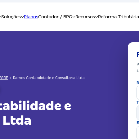
P
L
EGRE
›
Ramos Contabilidade e Consultoria Ltda
N
abilidade e
T
 Ltda
E