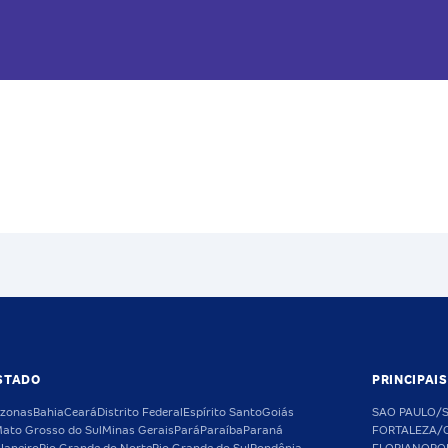
STADO
PRINCIPAI
zonas
Bahia
Ceará
Distrito Federal
Espírito Santo
Goiás
SAO PAULO/
ato Grosso do Sul
Minas Gerais
Pará
Paraíba
Paraná
FORTALEZA/