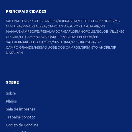
PRINCIPAIS CIDADES
SAO PAULO/SP
RIO DE JANEIRO/RJ
BRASILIA/DF
BELO HORIZONTE/MG
CURITIBA/PR
FORTALEZA/CE
GOIANIA/GO
PORTO ALEGRE/RS
MANAUS/AM
RECIFE/PE
SALVADOR/BA
FLORIANOPOLIS/SC
JOINVILLE/SC
CUIABA/MT
CAMPINAS/SP
BARUERI/SP
JOAO PESSOA/PB
SAO BERNARDO DO CAMPO/SP
VITORIA/ES
SOROCABA/SP
CAMPO GRANDE/MS
SAO JOSE DOS CAMPOS/SP
SANTO ANDRE/SP
NATAL/RN
SOBRE
Sobre
Planos
Sala de imprensa
Trabalhe conosco
Código de Conduta