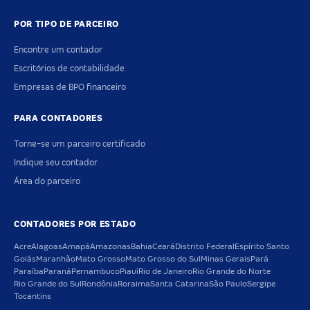
POR TIPO DE PARCEIRO
Encontre um contador
Escritórios de contabilidade
Empresas de BPO financeiro
PARA CONTADORES
Torne-se um parceiro certificado
Indique seu contador
Área do parceiro
CONTADORES POR ESTADO
Acre
Alagoas
Amapá
Amazonas
Bahia
Ceará
Distrito Federal
Espírito Santo
Goiás
Maranhão
Mato Grosso
Mato Grosso do Sul
Minas Gerais
Pará
Paraíba
Paraná
Pernambuco
Piauí
Rio de Janeiro
Rio Grande do Norte
Rio Grande do Sul
Rondônia
Roraima
Santa Catarina
São Paulo
Sergipe
Tocantins