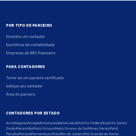
POR TIPO DE PARCEIRO
Encontre um contador
Escritórios de contabilidade
Empresas de BPO financeiro
PARA CONTADORES
Torne-se um parceiro certificado
Indique seu contador
Área do parceiro
CONTADORES POR ESTADO
Acre
Alagoas
Amapá
Amazonas
Bahia
Ceará
Distrito Federal
Espírito Santo
Goiás
Maranhão
Mato Grosso
Mato Grosso do Sul
Minas Gerais
Pará
Paraíba
Paraná
Pernambuco
Piauí
Rio de Janeiro
Rio Grande do Norte