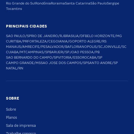
Rio Grande do Sul
Rondônia
Roraima
Santa Catarina
São Paulo
Sergipe
Tocantins
PRINCIPAIS CIDADES
SAO PAULO/SP
RIO DE JANEIRO/RJ
BRASILIA/DF
BELO HORIZONTE/MG
CURITIBA/PR
FORTALEZA/CE
GOIANIA/GO
PORTO ALEGRE/RS
MANAUS/AM
RECIFE/PE
SALVADOR/BA
FLORIANOPOLIS/SC
JOINVILLE/SC
CUIABA/MT
CAMPINAS/SP
BARUERI/SP
JOAO PESSOA/PB
SAO BERNARDO DO CAMPO/SP
VITORIA/ES
SOROCABA/SP
CAMPO GRANDE/MS
SAO JOSE DOS CAMPOS/SP
SANTO ANDRE/SP
NATAL/RN
SOBRE
Sobre
Planos
Sala de imprensa
Trabalhe conosco