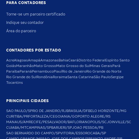
PARA CONTADORES
Torne-se um parceiro certificado
Indique seu contador
Área do parceiro
CONTADORES POR ESTADO
Acre
Alagoas
Amapá
Amazonas
Bahia
Ceará
Distrito Federal
Espírito Santo
Goiás
Maranhão
Mato Grosso
Mato Grosso do Sul
Minas Gerais
Pará
Paraíba
Paraná
Pernambuco
Piauí
Rio de Janeiro
Rio Grande do Norte
Rio Grande do Sul
Rondônia
Roraima
Santa Catarina
São Paulo
Sergipe
Tocantins
PRINCIPAIS CIDADES
SAO PAULO/SP
RIO DE JANEIRO/RJ
BRASILIA/DF
BELO HORIZONTE/MG
CURITIBA/PR
FORTALEZA/CE
GOIANIA/GO
PORTO ALEGRE/RS
MANAUS/AM
RECIFE/PE
SALVADOR/BA
FLORIANOPOLIS/SC
JOINVILLE/SC
CUIABA/MT
CAMPINAS/SP
BARUERI/SP
JOAO PESSOA/PB
SAO BERNARDO DO CAMPO/SP
VITORIA/ES
SOROCABA/SP
CAMPO GRANDE/MS
SAO JOSE DOS CAMPOS/SP
SANTO ANDRE/SP