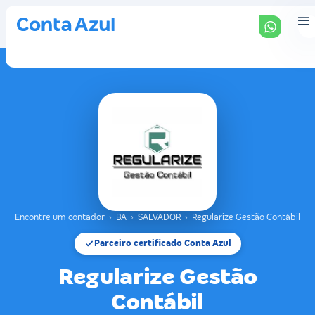
Encontre um contador
›
BA
›
SALVADOR
›
Regularize Gestão Contábil
Parceiro certificado Conta Azul
Regularize Gestão
Contábil