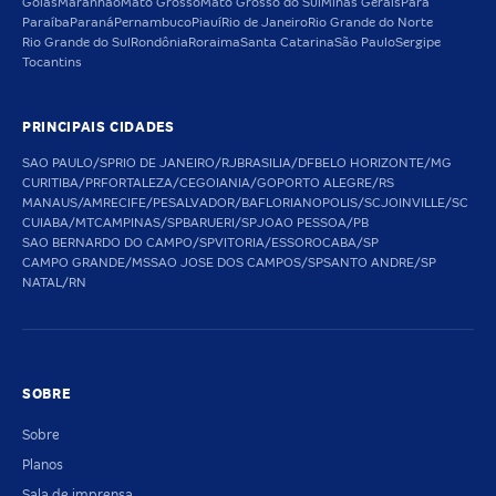
Goiás
Maranhão
Mato Grosso
Mato Grosso do Sul
Minas Gerais
Pará
Paraíba
Paraná
Pernambuco
Piauí
Rio de Janeiro
Rio Grande do Norte
Rio Grande do Sul
Rondônia
Roraima
Santa Catarina
São Paulo
Sergipe
Tocantins
PRINCIPAIS CIDADES
SAO PAULO/SP
RIO DE JANEIRO/RJ
BRASILIA/DF
BELO HORIZONTE/MG
CURITIBA/PR
FORTALEZA/CE
GOIANIA/GO
PORTO ALEGRE/RS
MANAUS/AM
RECIFE/PE
SALVADOR/BA
FLORIANOPOLIS/SC
JOINVILLE/SC
CUIABA/MT
CAMPINAS/SP
BARUERI/SP
JOAO PESSOA/PB
SAO BERNARDO DO CAMPO/SP
VITORIA/ES
SOROCABA/SP
CAMPO GRANDE/MS
SAO JOSE DOS CAMPOS/SP
SANTO ANDRE/SP
NATAL/RN
SOBRE
Sobre
Planos
Sala de imprensa