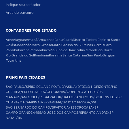
Indique seu contador
Área do parceiro
CONTADORES POR ESTADO
Acre
Alagoas
Amapá
Amazonas
Bahia
Ceará
Distrito Federal
Espírito Santo
Goiás
Maranhão
Mato Grosso
Mato Grosso do Sul
Minas Gerais
Pará
Paraíba
Paraná
Pernambuco
Piauí
Rio de Janeiro
Rio Grande do Norte
Rio Grande do Sul
Rondônia
Roraima
Santa Catarina
São Paulo
Sergipe
Tocantins
PRINCIPAIS CIDADES
SAO PAULO/SP
RIO DE JANEIRO/RJ
BRASILIA/DF
BELO HORIZONTE/MG
CURITIBA/PR
FORTALEZA/CE
GOIANIA/GO
PORTO ALEGRE/RS
MANAUS/AM
RECIFE/PE
SALVADOR/BA
FLORIANOPOLIS/SC
JOINVILLE/SC
CUIABA/MT
CAMPINAS/SP
BARUERI/SP
JOAO PESSOA/PB
SAO BERNARDO DO CAMPO/SP
VITORIA/ES
SOROCABA/SP
CAMPO GRANDE/MS
SAO JOSE DOS CAMPOS/SP
SANTO ANDRE/SP
NATAL/RN