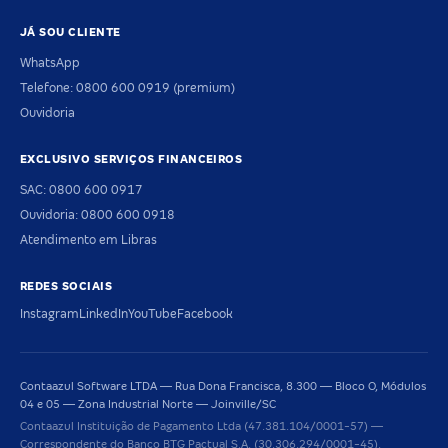
JÁ SOU CLIENTE
WhatsApp
Telefone: 0800 600 0919 (premium)
Ouvidoria
EXCLUSIVO SERVIÇOS FINANCEIROS
SAC: 0800 600 0917
Ouvidoria: 0800 600 0918
Atendimento em Libras
REDES SOCIAIS
Instagram
LinkedIn
YouTube
Facebook
Contaazul Software LTDA — Rua Dona Francisca, 8.300 — Bloco O, Módulos
04 e 05 — Zona Industrial Norte — Joinville/SC
Contaazul Instituição de Pagamento Ltda (47.381.104/0001-57) —
Correspondente do Banco BTG Pactual S.A. (30.306.294/0001-45).