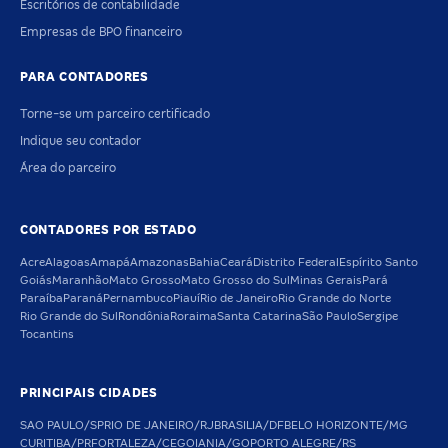
Escritórios de contabilidade
Empresas de BPO financeiro
PARA CONTADORES
Torne-se um parceiro certificado
Indique seu contador
Área do parceiro
CONTADORES POR ESTADO
Acre
Alagoas
Amapá
Amazonas
Bahia
Ceará
Distrito Federal
Espírito Santo
Goiás
Maranhão
Mato Grosso
Mato Grosso do Sul
Minas Gerais
Pará
Paraíba
Paraná
Pernambuco
Piauí
Rio de Janeiro
Rio Grande do Norte
Rio Grande do Sul
Rondônia
Roraima
Santa Catarina
São Paulo
Sergipe
Tocantins
PRINCIPAIS CIDADES
SAO PAULO/SP
RIO DE JANEIRO/RJ
BRASILIA/DF
BELO HORIZONTE/MG
CURITIBA/PR
FORTALEZA/CE
GOIANIA/GO
PORTO ALEGRE/RS