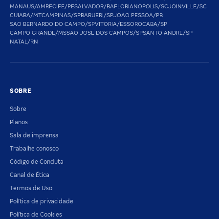
MANAUS/AM
RECIFE/PE
SALVADOR/BA
FLORIANOPOLIS/SC
JOINVILLE/SC
CUIABA/MT
CAMPINAS/SP
BARUERI/SP
JOAO PESSOA/PB
SAO BERNARDO DO CAMPO/SP
VITORIA/ES
SOROCABA/SP
CAMPO GRANDE/MS
SAO JOSE DOS CAMPOS/SP
SANTO ANDRE/SP
NATAL/RN
SOBRE
Sobre
Planos
Sala de imprensa
Trabalhe conosco
Código de Conduta
Canal de Ética
Termos de Uso
Política de privacidade
Política de Cookies