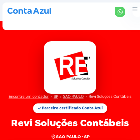
Encontre um contador
›
SP
›
SAO PAULO
›
Revi Soluções Contábeis
Parceiro certificado Conta Azul
Revi Soluções Contábeis
SAO PAULO · SP