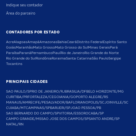
Indique seu contador
Área do parceiro
CONTADORES POR ESTADO
Acre
Alagoas
Amapá
Amazonas
Bahia
Ceará
Distrito Federal
Espírito Santo
Goiás
Maranhão
Mato Grosso
Mato Grosso do Sul
Minas Gerais
Pará
Paraíba
Paraná
Pernambuco
Piauí
Rio de Janeiro
Rio Grande do Norte
Rio Grande do Sul
Rondônia
Roraima
Santa Catarina
São Paulo
Sergipe
Tocantins
PRINCIPAIS CIDADES
SAO PAULO/SP
RIO DE JANEIRO/RJ
BRASILIA/DF
BELO HORIZONTE/MG
CURITIBA/PR
FORTALEZA/CE
GOIANIA/GO
PORTO ALEGRE/RS
MANAUS/AM
RECIFE/PE
SALVADOR/BA
FLORIANOPOLIS/SC
JOINVILLE/SC
CUIABA/MT
CAMPINAS/SP
BARUERI/SP
JOAO PESSOA/PB
SAO BERNARDO DO CAMPO/SP
VITORIA/ES
SOROCABA/SP
CAMPO GRANDE/MS
SAO JOSE DOS CAMPOS/SP
SANTO ANDRE/SP
NATAL/RN