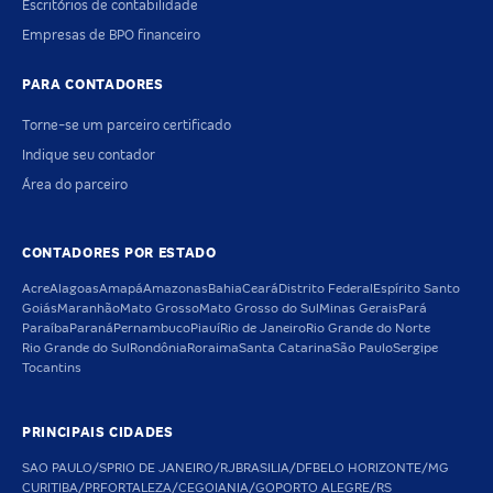
Escritórios de contabilidade
Empresas de BPO financeiro
PARA CONTADORES
Torne-se um parceiro certificado
Indique seu contador
Área do parceiro
CONTADORES POR ESTADO
Acre
Alagoas
Amapá
Amazonas
Bahia
Ceará
Distrito Federal
Espírito Santo
Goiás
Maranhão
Mato Grosso
Mato Grosso do Sul
Minas Gerais
Pará
Paraíba
Paraná
Pernambuco
Piauí
Rio de Janeiro
Rio Grande do Norte
Rio Grande do Sul
Rondônia
Roraima
Santa Catarina
São Paulo
Sergipe
Tocantins
PRINCIPAIS CIDADES
SAO PAULO/SP
RIO DE JANEIRO/RJ
BRASILIA/DF
BELO HORIZONTE/MG
CURITIBA/PR
FORTALEZA/CE
GOIANIA/GO
PORTO ALEGRE/RS