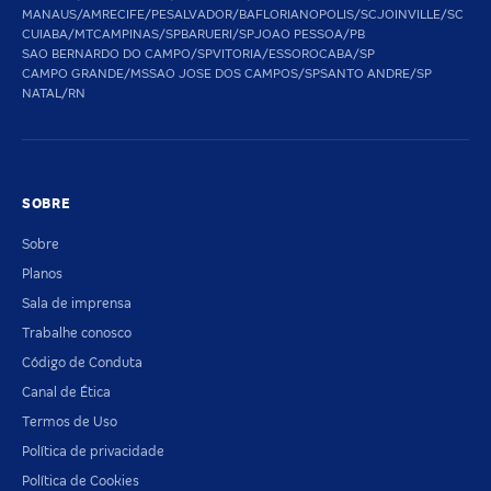
MANAUS/AM
RECIFE/PE
SALVADOR/BA
FLORIANOPOLIS/SC
JOINVILLE/SC
CUIABA/MT
CAMPINAS/SP
BARUERI/SP
JOAO PESSOA/PB
SAO BERNARDO DO CAMPO/SP
VITORIA/ES
SOROCABA/SP
CAMPO GRANDE/MS
SAO JOSE DOS CAMPOS/SP
SANTO ANDRE/SP
NATAL/RN
SOBRE
Sobre
Planos
Sala de imprensa
Trabalhe conosco
Código de Conduta
Canal de Ética
Termos de Uso
Política de privacidade
Política de Cookies