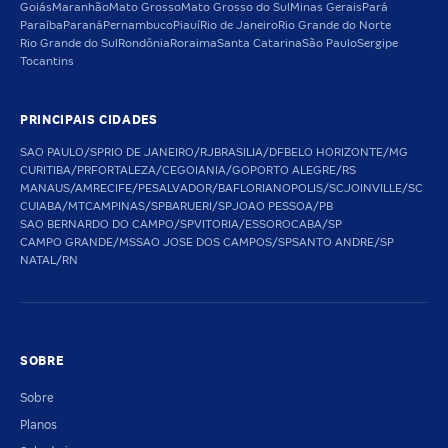
Goiás
Maranhão
Mato Grosso
Mato Grosso do Sul
Minas Gerais
Pará
Paraíba
Paraná
Pernambuco
Piauí
Rio de Janeiro
Rio Grande do Norte
Rio Grande do Sul
Rondônia
Roraima
Santa Catarina
São Paulo
Sergipe
Tocantins
PRINCIPAIS CIDADES
SAO PAULO/SP
RIO DE JANEIRO/RJ
BRASILIA/DF
BELO HORIZONTE/MG
CURITIBA/PR
FORTALEZA/CE
GOIANIA/GO
PORTO ALEGRE/RS
MANAUS/AM
RECIFE/PE
SALVADOR/BA
FLORIANOPOLIS/SC
JOINVILLE/SC
CUIABA/MT
CAMPINAS/SP
BARUERI/SP
JOAO PESSOA/PB
SAO BERNARDO DO CAMPO/SP
VITORIA/ES
SOROCABA/SP
CAMPO GRANDE/MS
SAO JOSE DOS CAMPOS/SP
SANTO ANDRE/SP
NATAL/RN
SOBRE
Sobre
Planos