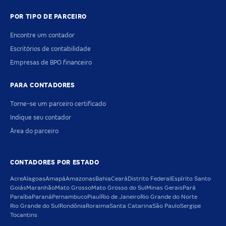
POR TIPO DE PARCEIRO
Encontre um contador
Escritórios de contabilidade
Empresas de BPO financeiro
PARA CONTADORES
Torne-se um parceiro certificado
Indique seu contador
Área do parceiro
CONTADORES POR ESTADO
Acre
Alagoas
Amapá
Amazonas
Bahia
Ceará
Distrito Federal
Espírito Santo
Goiás
Maranhão
Mato Grosso
Mato Grosso do Sul
Minas Gerais
Pará
Paraíba
Paraná
Pernambuco
Piauí
Rio de Janeiro
Rio Grande do Norte
Rio Grande do Sul
Rondônia
Roraima
Santa Catarina
São Paulo
Sergipe
Tocantins