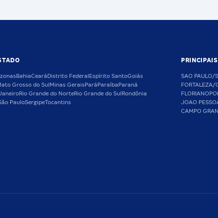
STADO
PRINCIPAI
zonas
Bahia
Ceará
Distrito Federal
Espírito Santo
Goiás
SAO PAULO/
ato Grosso do Sul
Minas Gerais
Pará
Paraíba
Paraná
FORTALEZA/
Janeiro
Rio Grande do Norte
Rio Grande do Sul
Rondônia
FLORIANOPO
São Paulo
Sergipe
Tocantins
JOAO PESSO
CAMPO GRA