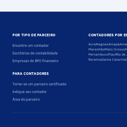
POR TIPO DE PARCEIRO
CONTADORES POR E
Acre
Alagoas
Amapá
Ama
Encontre um contador
Maranhão
Mato Grosso
M
Escritórios de contabilidade
Pernambuco
Piauí
Rio de 
Roraima
Santa Catarina
Empresas de BPO financeiro
PARA CONTADORES
Torne-se um parceiro certificado
Indique seu contador
Área do parceiro