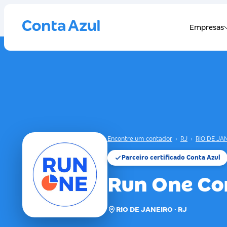
Encontre um contador
›
RJ
›
RIO DE JA
Parceiro certificado Conta Azul
Run One Co
RIO DE JANEIRO · RJ