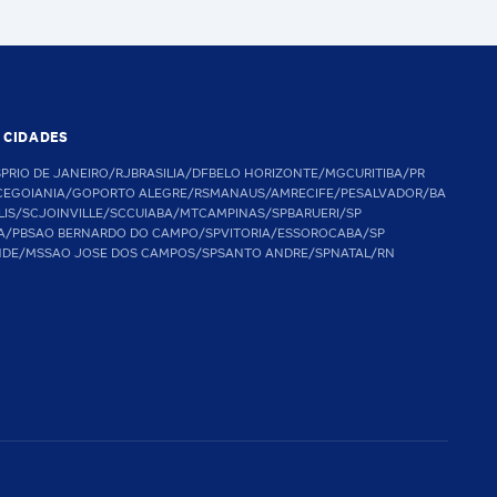
S CIDADES
SP
RIO DE JANEIRO/RJ
BRASILIA/DF
BELO HORIZONTE/MG
CURITIBA/PR
CE
GOIANIA/GO
PORTO ALEGRE/RS
MANAUS/AM
RECIFE/PE
SALVADOR/BA
LIS/SC
JOINVILLE/SC
CUIABA/MT
CAMPINAS/SP
BARUERI/SP
A/PB
SAO BERNARDO DO CAMPO/SP
VITORIA/ES
SOROCABA/SP
NDE/MS
SAO JOSE DOS CAMPOS/SP
SANTO ANDRE/SP
NATAL/RN