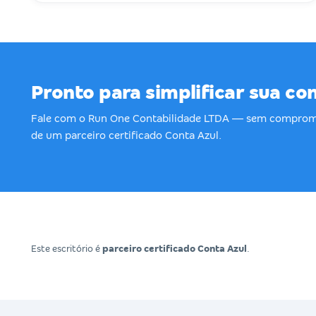
Pronto para simplificar sua co
Fale com o Run One Contabilidade LTDA — sem compromi
de um parceiro certificado Conta Azul.
Este escritório é
parceiro certificado Conta Azul
.