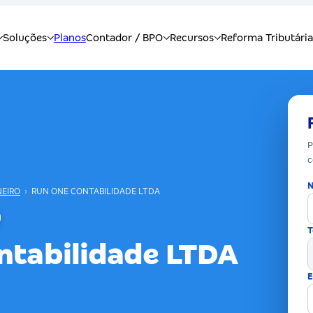
P
c
N
NEIRO
›
RUN ONE CONTABILIDADE LTDA
T
ntabilidade LTDA
E