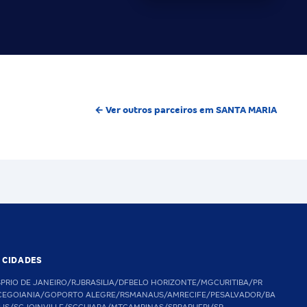
← Ver outros parceiros em SANTA MARIA
S CIDADES
SP
RIO DE JANEIRO/RJ
BRASILIA/DF
BELO HORIZONTE/MG
CURITIBA/PR
CE
GOIANIA/GO
PORTO ALEGRE/RS
MANAUS/AM
RECIFE/PE
SALVADOR/BA