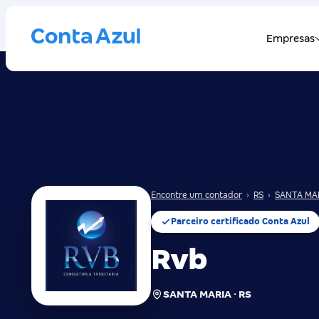
Encontre um contador
›
RS
›
SANTA MA
Parceiro certificado Conta Azul
Rvb
SANTA MARIA · RS