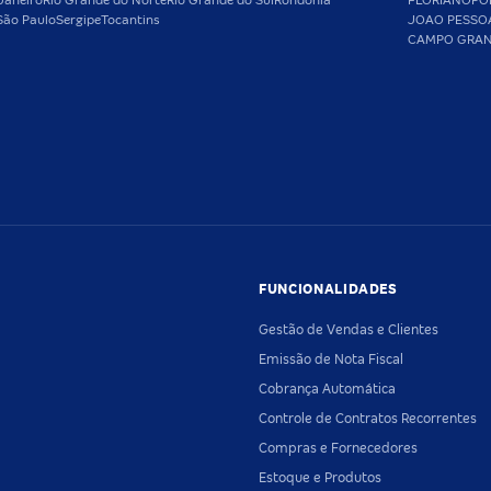
Janeiro
Rio Grande do Norte
Rio Grande do Sul
Rondônia
FLORIANOPO
São Paulo
Sergipe
Tocantins
JOAO PESSO
CAMPO GRA
FUNCIONALIDADES
Gestão de Vendas e Clientes
Emissão de Nota Fiscal
Cobrança Automática
Controle de Contratos Recorrentes
Compras e Fornecedores
Estoque e Produtos