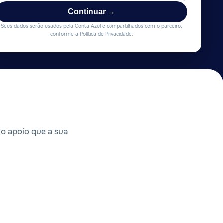
Continuar →
Seus dados serão usados pela Conta Azul e compartilhados com o parceiro,
conforme a Política de Privacidade.
 o apoio que a sua