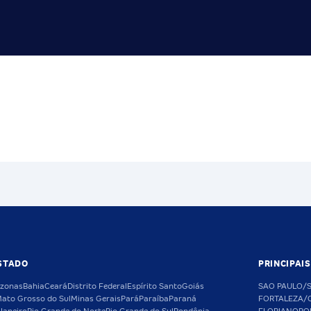
STADO
PRINCIPAI
zonas
Bahia
Ceará
Distrito Federal
Espírito Santo
Goiás
SAO PAULO/
ato Grosso do Sul
Minas Gerais
Pará
Paraíba
Paraná
FORTALEZA/