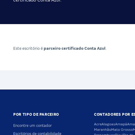
certificado Conta Azul.
Este escritório é
parceiro certificado Conta Azul
.
POR TIPO DE PARCEIRO
CONTADORES POR E
Acre
Alagoas
Amapá
Ama
Encontre um contador
Maranhão
Mato Grosso
M
Escritórios de contabilidade