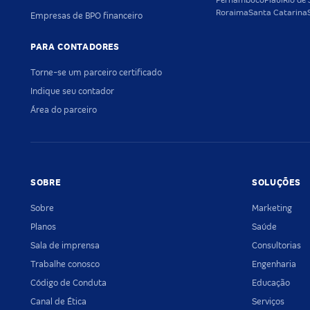
Pernambuco
Piauí
Rio de 
Roraima
Santa Catarina
Empresas de BPO financeiro
PARA CONTADORES
Torne-se um parceiro certificado
Indique seu contador
Área do parceiro
SOBRE
SOLUÇÕES
Sobre
Marketing
Planos
Saúde
Sala de imprensa
Consultorias
Trabalhe conosco
Engenharia
Código de Conduta
Educação
Canal de Ética
Serviços