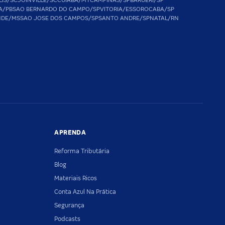
LIS/SC
JOINVILLE/SC
CUIABA/MT
CAMPINAS/SP
BARUERI/SP
A/PB
SAO BERNARDO DO CAMPO/SP
VITORIA/ES
SOROCABA/SP
NDE/MS
SAO JOSE DOS CAMPOS/SP
SANTO ANDRE/SP
NATAL/RN
APRENDA
Reforma Tributária
Blog
Materiais Ricos
Conta Azul Na Prática
Segurança
Podcasts