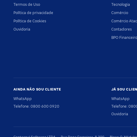
Termos de Uso
Tecnologia
Política de privacidade
Comércio
Política de Cookies
Comércio Atac
Ouvidoria
Contadores
BPO Financeir
AINDA NÃO SOU CLIENTE
JÁ SOU CLIE
WhatsApp
WhatsApp
Telefone: 0800 600 0920
Telefone: 08
Ouvidoria
Contaazul Software LTDA — Rua Dona Francisca, 8.300 — Bloco O, Módulos 