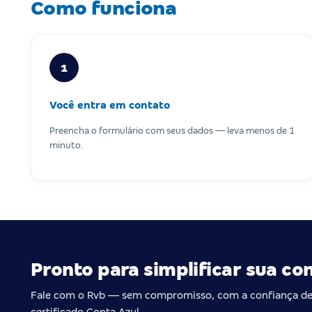
Como funciona
1
Você entra em contato
Preencha o formulário com seus dados — leva menos de 1
minuto.
Pronto para simplificar sua co
Fale com o Rvb — sem compromisso, com a confiança de