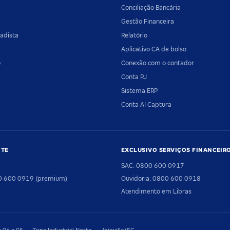
Conciliação Bancária
Gestão Financeira
adista
Relatório
Aplicativo CA de bolso
o
Conexão com o contador
Conta PJ
Sistema ERP
Conta AI Captura
NTE
EXCLUSIVO SERVIÇOS FINANCEIR
SAC: 0800 600 0917
00 600 0919 (premium)
Ouvidoria: 0800 600 0918
Atendimento em Libras
04 e 05 — Zona Industrial Norte — Joinville/SC