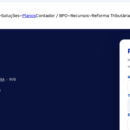
P
s
N
RIA
›
RVB
T
E