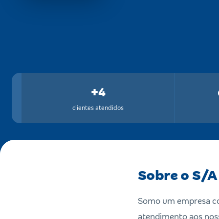
+4
clientes atendidos
Sobre o S/A
Somo um empresa cont
atendimento aos noss