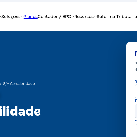
P
d
N
›
S/A Contabilidade
T
ilidade
E