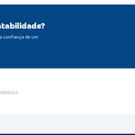
ntabilidade?
a confiança de um
109000145