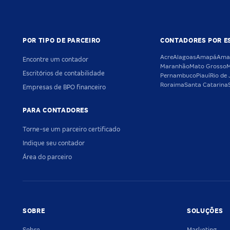
POR TIPO DE PARCEIRO
CONTADORES POR E
Acre
Alagoas
Amapá
Ama
Encontre um contador
Maranhão
Mato Grosso
M
Escritórios de contabilidade
Pernambuco
Piauí
Rio de 
Roraima
Santa Catarina
Empresas de BPO financeiro
PARA CONTADORES
Torne-se um parceiro certificado
Indique seu contador
Área do parceiro
SOBRE
SOLUÇÕES
Sobre
Marketing