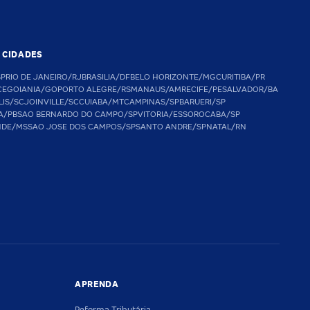
S CIDADES
SP
RIO DE JANEIRO/RJ
BRASILIA/DF
BELO HORIZONTE/MG
CURITIBA/PR
CE
GOIANIA/GO
PORTO ALEGRE/RS
MANAUS/AM
RECIFE/PE
SALVADOR/BA
LIS/SC
JOINVILLE/SC
CUIABA/MT
CAMPINAS/SP
BARUERI/SP
A/PB
SAO BERNARDO DO CAMPO/SP
VITORIA/ES
SOROCABA/SP
NDE/MS
SAO JOSE DOS CAMPOS/SP
SANTO ANDRE/SP
NATAL/RN
APRENDA
Reforma Tributária