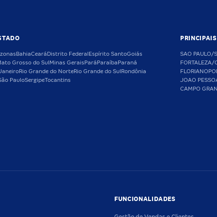
STADO
PRINCIPAI
zonas
Bahia
Ceará
Distrito Federal
Espírito Santo
Goiás
SAO PAULO/
ato Grosso do Sul
Minas Gerais
Pará
Paraíba
Paraná
FORTALEZA/
Janeiro
Rio Grande do Norte
Rio Grande do Sul
Rondônia
FLORIANOPO
São Paulo
Sergipe
Tocantins
JOAO PESSO
CAMPO GRA
FUNCIONALIDADES
Gestão de Vendas e Clientes