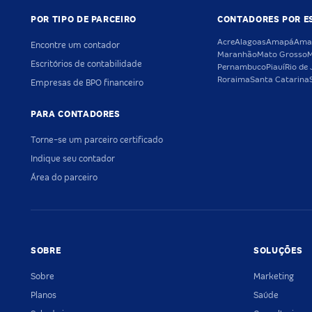
POR TIPO DE PARCEIRO
CONTADORES POR E
Acre
Alagoas
Amapá
Ama
Encontre um contador
Maranhão
Mato Grosso
M
Escritórios de contabilidade
Pernambuco
Piauí
Rio de 
Roraima
Santa Catarina
Empresas de BPO financeiro
PARA CONTADORES
Torne-se um parceiro certificado
Indique seu contador
Área do parceiro
SOBRE
SOLUÇÕES
Sobre
Marketing
Planos
Saúde