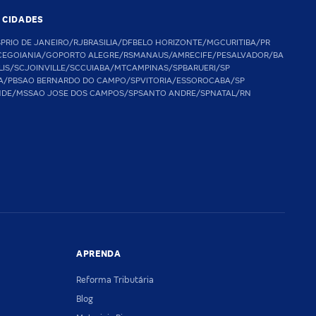
S CIDADES
SP
RIO DE JANEIRO/RJ
BRASILIA/DF
BELO HORIZONTE/MG
CURITIBA/PR
CE
GOIANIA/GO
PORTO ALEGRE/RS
MANAUS/AM
RECIFE/PE
SALVADOR/BA
LIS/SC
JOINVILLE/SC
CUIABA/MT
CAMPINAS/SP
BARUERI/SP
A/PB
SAO BERNARDO DO CAMPO/SP
VITORIA/ES
SOROCABA/SP
NDE/MS
SAO JOSE DOS CAMPOS/SP
SANTO ANDRE/SP
NATAL/RN
APRENDA
Reforma Tributária
Blog