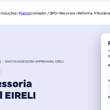
P
E
O
›
SANTOS ASSESSORIA EMPRESARIAL EIRELI
N
essoria
T
 EIRELI
E