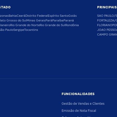
STADO
PRINCIPAI
zonas
Bahia
Ceará
Distrito Federal
Espírito Santo
Goiás
SAO PAULO/
ato Grosso do Sul
Minas Gerais
Pará
Paraíba
Paraná
FORTALEZA/
Janeiro
Rio Grande do Norte
Rio Grande do Sul
Rondônia
FLORIANOPO
São Paulo
Sergipe
Tocantins
JOAO PESSO
CAMPO GRA
FUNCIONALIDADES
Gestão de Vendas e Clientes
Emissão de Nota Fiscal