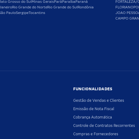
ato Grosso do Sul
Minas Gerais
Pará
Paraíba
Paraná
FORTALEZA/
Janeiro
Rio Grande do Norte
Rio Grande do Sul
Rondônia
FLORIANOPO
São Paulo
Sergipe
Tocantins
JOAO PESSO
CAMPO GRA
FUNCIONALIDADES
Gestão de Vendas e Clientes
Emissão de Nota Fiscal
Cobrança Automática
Controle de Contratos Recorrentes
Compras e Fornecedores