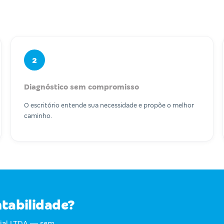
2
Diagnóstico sem compromisso
O escritório entende sua necessidade e propõe o melhor
caminho.
ntabilidade?
rial LTDA — sem