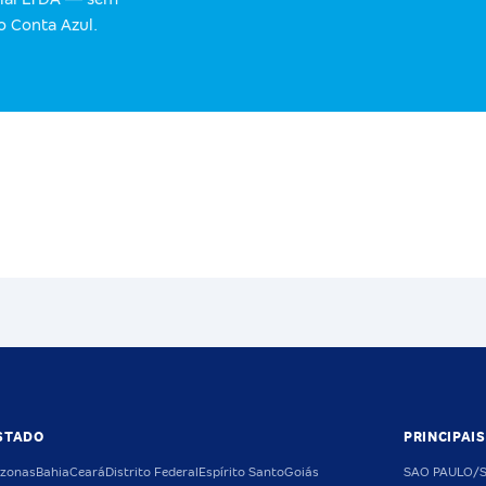
o Conta Azul.
STADO
PRINCIPAI
zonas
Bahia
Ceará
Distrito Federal
Espírito Santo
Goiás
SAO PAULO/