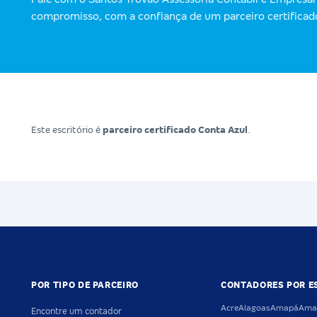
compromisso, com a confiança de um parceiro certificad
Este escritório é
parceiro certificado Conta Azul
.
POR TIPO DE PARCEIRO
CONTADORES POR E
Acre
Alagoas
Amapá
Ama
Encontre um contador