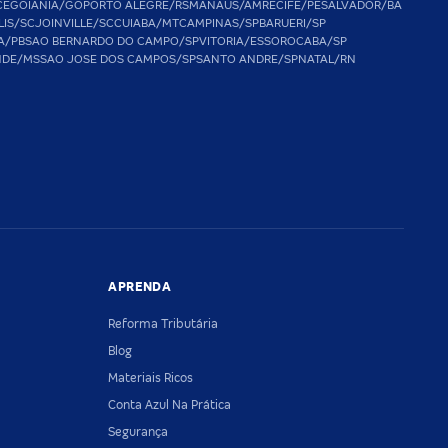
CE
GOIANIA/GO
PORTO ALEGRE/RS
MANAUS/AM
RECIFE/PE
SALVADOR/BA
LIS/SC
JOINVILLE/SC
CUIABA/MT
CAMPINAS/SP
BARUERI/SP
A/PB
SAO BERNARDO DO CAMPO/SP
VITORIA/ES
SOROCABA/SP
NDE/MS
SAO JOSE DOS CAMPOS/SP
SANTO ANDRE/SP
NATAL/RN
APRENDA
Reforma Tributária
Blog
Materiais Ricos
Conta Azul Na Prática
Segurança