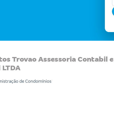
tos Trovao Assessoria Contabil e
l LTDA
inistração de Condomínios