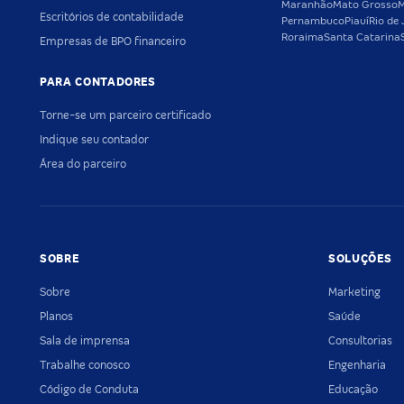
Maranhão
Mato Grosso
M
Escritórios de contabilidade
Pernambuco
Piauí
Rio de 
Roraima
Santa Catarina
Empresas de BPO financeiro
PARA CONTADORES
Torne-se um parceiro certificado
Indique seu contador
Área do parceiro
SOBRE
SOLUÇÕES
Sobre
Marketing
Planos
Saúde
Sala de imprensa
Consultorias
Trabalhe conosco
Engenharia
Código de Conduta
Educação