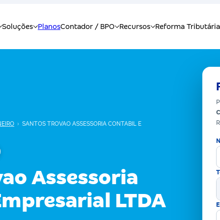
P
C
R
NEIRO
›
SANTOS TROVAO ASSESSORIA CONTABIL E
N
vao Assessoria
T
Empresarial LTDA
E