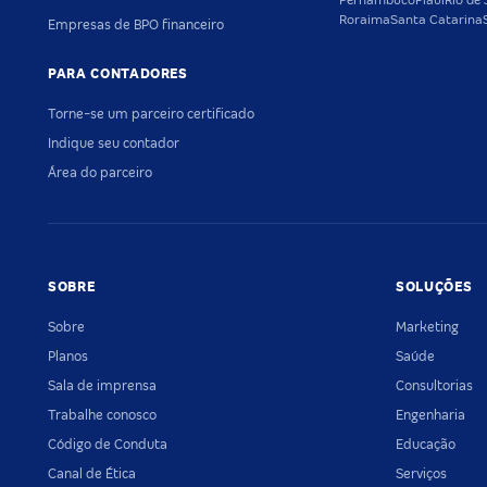
Pernambuco
Piauí
Rio de 
Roraima
Santa Catarina
Empresas de BPO financeiro
PARA CONTADORES
Torne-se um parceiro certificado
Indique seu contador
Área do parceiro
SOBRE
SOLUÇÕES
Sobre
Marketing
Planos
Saúde
Sala de imprensa
Consultorias
Trabalhe conosco
Engenharia
Código de Conduta
Educação
Canal de Ética
Serviços