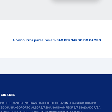
← Ver outros parceiros em SAO BERNARDO DO CAMPO
S CIDADES
SP
RIO DE JANEIRO/RJ
BRASILIA/DF
BELO HORIZONTE/MG
CURITIBA/PR
CE
GOIANIA/GO
PORTO ALEGRE/RS
MANAUS/AM
RECIFE/PE
SALVADOR/BA