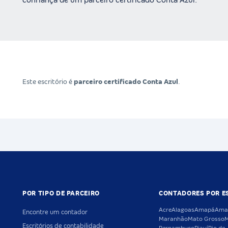
confiança de um parceiro certificado Conta Azul.
Este escritório é
parceiro certificado Conta Azul
.
POR TIPO DE PARCEIRO
CONTADORES POR E
Acre
Alagoas
Amapá
Ama
Encontre um contador
Maranhão
Mato Grosso
M
Escritórios de contabilidade