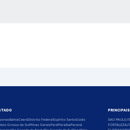
STADO
PRINCIPAI
zonas
Bahia
Ceará
Distrito Federal
Espírito Santo
Goiás
SAO PAULO/
ato Grosso do Sul
Minas Gerais
Pará
Paraíba
Paraná
FORTALEZA/