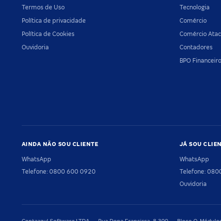
Termos de Uso
Tecnologia
Política de privacidade
Comércio
Política de Cookies
Comércio Atac
Ouvidoria
Contadores
BPO Financeir
AINDA NÃO SOU CLIENTE
JÁ SOU CLIE
WhatsApp
WhatsApp
Telefone: 0800 600 0920
Telefone: 08
Ouvidoria
Contaazul Software LTDA — Rua Dona Francisca, 8.300 — Bloco O, Módulos 