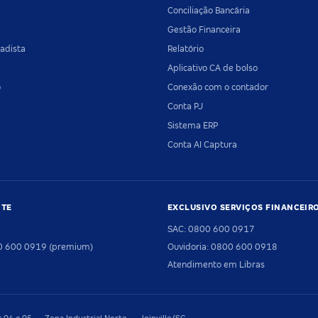
Conciliação Bancária
Gestão Financeira
adista
Relatório
Aplicativo CA de bolso
o
Conexão com o contador
Conta PJ
Sistema ERP
Conta AI Captura
NTE
EXCLUSIVO SERVIÇOS FINANCEIR
SAC: 0800 600 0917
00 600 0919 (premium)
Ouvidoria: 0800 600 0918
Atendimento em Libras
04 e 05 — Zona Industrial Norte — Joinville/SC