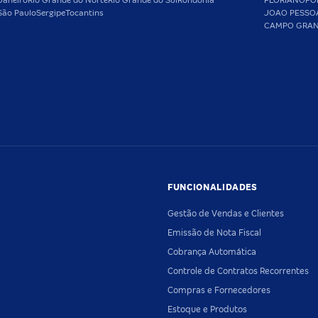
Janeiro
Rio Grande do Norte
Rio Grande do Sul
Rondônia
FLORIANOPO
São Paulo
Sergipe
Tocantins
JOAO PESSO
CAMPO GRA
FUNCIONALIDADES
Gestão de Vendas e Clientes
Emissão de Nota Fiscal
Cobrança Automática
Controle de Contratos Recorrentes
Compras e Fornecedores
Estoque e Produtos