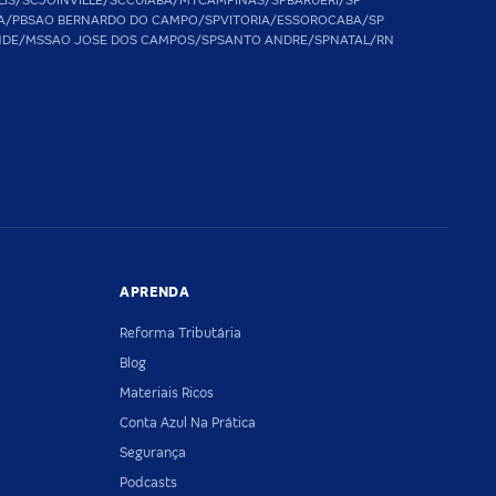
LIS/SC
JOINVILLE/SC
CUIABA/MT
CAMPINAS/SP
BARUERI/SP
A/PB
SAO BERNARDO DO CAMPO/SP
VITORIA/ES
SOROCABA/SP
NDE/MS
SAO JOSE DOS CAMPOS/SP
SANTO ANDRE/SP
NATAL/RN
APRENDA
Reforma Tributária
Blog
Materiais Ricos
Conta Azul Na Prática
Segurança
Podcasts