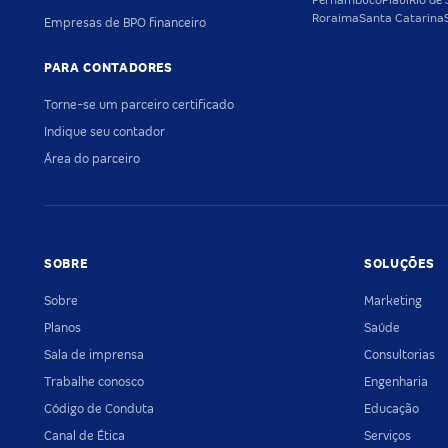
Pernambuco
Piauí
Rio de 
Roraima
Santa Catarina
Empresas de BPO financeiro
PARA CONTADORES
Torne-se um parceiro certificado
Indique seu contador
Área do parceiro
SOBRE
SOLUÇÕES
Sobre
Marketing
Planos
Saúde
Sala de imprensa
Consultorias
Trabalhe conosco
Engenharia
Código de Conduta
Educação
Canal de Ética
Serviços