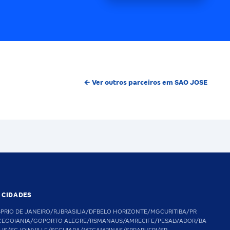
← Ver outros parceiros em SAO JOSE
S CIDADES
SP
RIO DE JANEIRO/RJ
BRASILIA/DF
BELO HORIZONTE/MG
CURITIBA/PR
CE
GOIANIA/GO
PORTO ALEGRE/RS
MANAUS/AM
RECIFE/PE
SALVADOR/BA