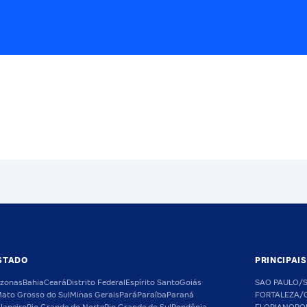
STADO
PRINCIPAI
zonas
Bahia
Ceará
Distrito Federal
Espírito Santo
Goiás
SAO PAULO/
ato Grosso do Sul
Minas Gerais
Pará
Paraíba
Paraná
FORTALEZA/