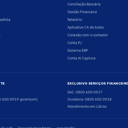
Conciliação Bancária
Gestão Financeira
adista
Relatório
Aplicativo CA de bolso
o
Conexão com o contador
Conta PJ
Sistema ERP
Conta AI Captura
NTE
EXCLUSIVO SERVIÇOS FINANCEIR
SAC: 0800 600 0917
00 600 0919 (premium)
Ouvidoria: 0800 600 0918
Atendimento em Libras
04 e 05 — Zona Industrial Norte — Joinville/SC