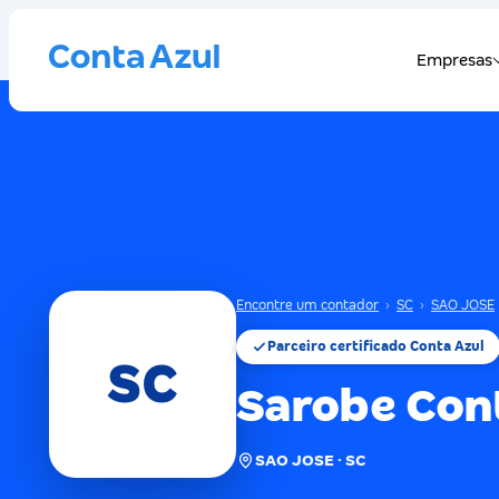
Encontre um contador
›
SC
›
SAO JOSE
Parceiro certificado Conta Azul
SC
Sarobe Con
SAO JOSE · SC