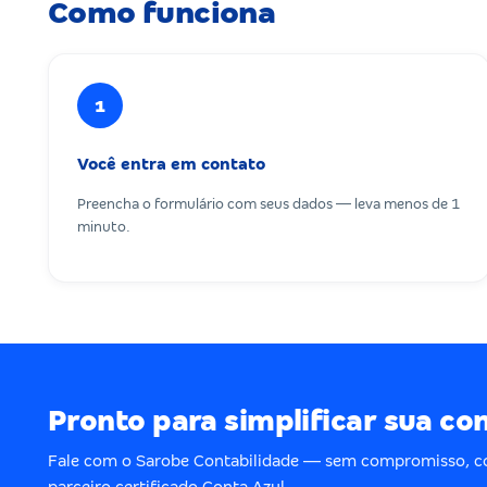
Como funciona
1
Você entra em contato
Preencha o formulário com seus dados — leva menos de 1
minuto.
Pronto para simplificar sua co
Fale com o Sarobe Contabilidade — sem compromisso, c