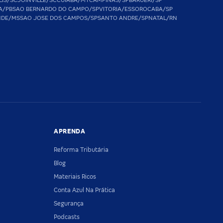
LIS/SC
JOINVILLE/SC
CUIABA/MT
CAMPINAS/SP
BARUERI/SP
A/PB
SAO BERNARDO DO CAMPO/SP
VITORIA/ES
SOROCABA/SP
NDE/MS
SAO JOSE DOS CAMPOS/SP
SANTO ANDRE/SP
NATAL/RN
APRENDA
Reforma Tributária
Blog
Materiais Ricos
Conta Azul Na Prática
Segurança
Podcasts