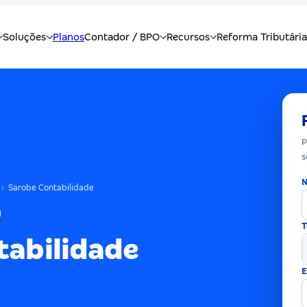
P
s
N
›
Sarobe Contabilidade
T
tabilidade
E