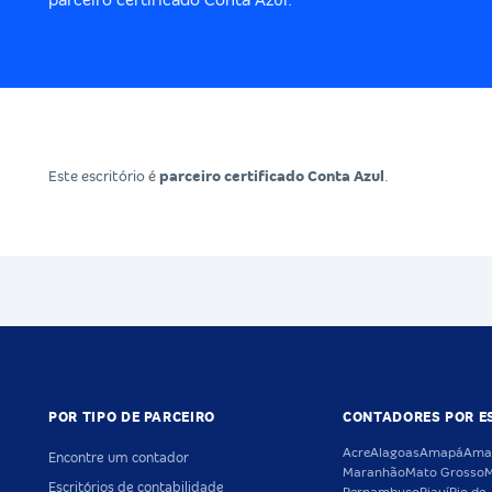
parceiro certificado Conta Azul.
Este escritório é
parceiro certificado Conta Azul
.
POR TIPO DE PARCEIRO
CONTADORES POR E
Acre
Alagoas
Amapá
Ama
Encontre um contador
Maranhão
Mato Grosso
M
Escritórios de contabilidade