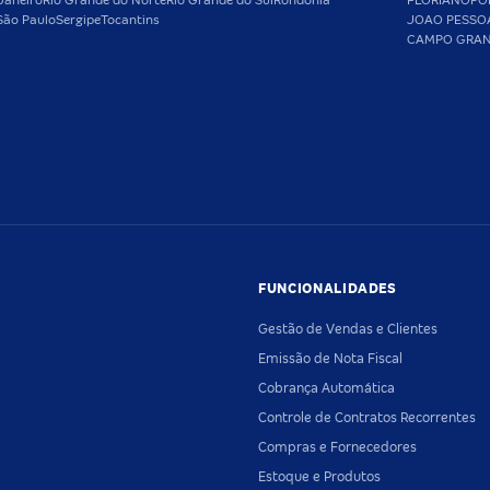
Janeiro
Rio Grande do Norte
Rio Grande do Sul
Rondônia
FLORIANOPO
São Paulo
Sergipe
Tocantins
JOAO PESSO
CAMPO GRA
FUNCIONALIDADES
Gestão de Vendas e Clientes
Emissão de Nota Fiscal
Cobrança Automática
Controle de Contratos Recorrentes
Compras e Fornecedores
Estoque e Produtos