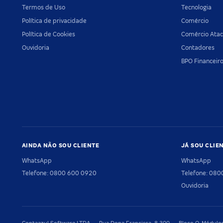
Termos de Uso
Tecnologia
Política de privacidade
Comércio
Política de Cookies
Comércio Atac
Ouvidoria
Contadores
BPO Financeir
AINDA NÃO SOU CLIENTE
JÁ SOU CLIE
WhatsApp
WhatsApp
Telefone: 0800 600 0920
Telefone: 08
Ouvidoria
Contaazul Software LTDA — Rua Dona Francisca, 8.300 — Bloco O, Módulos 