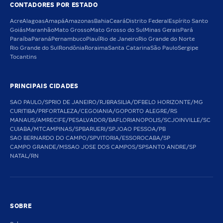
CONTADORES POR ESTADO
Acre
Alagoas
Amapá
Amazonas
Bahia
Ceará
Distrito Federal
Espírito Santo
Goiás
Maranhão
Mato Grosso
Mato Grosso do Sul
Minas Gerais
Pará
Paraíba
Paraná
Pernambuco
Piauí
Rio de Janeiro
Rio Grande do Norte
Rio Grande do Sul
Rondônia
Roraima
Santa Catarina
São Paulo
Sergipe
Tocantins
PRINCIPAIS CIDADES
SAO PAULO/SP
RIO DE JANEIRO/RJ
BRASILIA/DF
BELO HORIZONTE/MG
CURITIBA/PR
FORTALEZA/CE
GOIANIA/GO
PORTO ALEGRE/RS
MANAUS/AM
RECIFE/PE
SALVADOR/BA
FLORIANOPOLIS/SC
JOINVILLE/SC
CUIABA/MT
CAMPINAS/SP
BARUERI/SP
JOAO PESSOA/PB
SAO BERNARDO DO CAMPO/SP
VITORIA/ES
SOROCABA/SP
CAMPO GRANDE/MS
SAO JOSE DOS CAMPOS/SP
SANTO ANDRE/SP
NATAL/RN
SOBRE