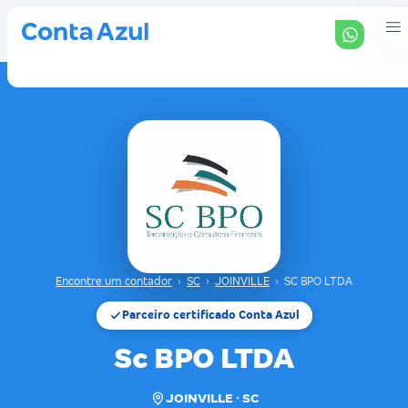
Encontre um contador
›
SC
›
JOINVILLE
›
SC BPO LTDA
Parceiro certificado Conta Azul
Sc BPO LTDA
JOINVILLE · SC