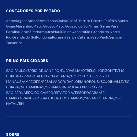
CONTADORES POR ESTADO
Acre
Alagoas
Amapá
Amazonas
Bahia
Ceará
Distrito Federal
Espírito Santo
Goiás
Maranhão
Mato Grosso
Mato Grosso do Sul
Minas Gerais
Pará
Paraíba
Paraná
Pernambuco
Piauí
Rio de Janeiro
Rio Grande do Norte
Rio Grande do Sul
Rondônia
Roraima
Santa Catarina
São Paulo
Sergipe
Tocantins
PRINCIPAIS CIDADES
SAO PAULO/SP
RIO DE JANEIRO/RJ
BRASILIA/DF
BELO HORIZONTE/MG
CURITIBA/PR
FORTALEZA/CE
GOIANIA/GO
PORTO ALEGRE/RS
MANAUS/AM
RECIFE/PE
SALVADOR/BA
FLORIANOPOLIS/SC
JOINVILLE/SC
CUIABA/MT
CAMPINAS/SP
BARUERI/SP
JOAO PESSOA/PB
SAO BERNARDO DO CAMPO/SP
VITORIA/ES
SOROCABA/SP
CAMPO GRANDE/MS
SAO JOSE DOS CAMPOS/SP
SANTO ANDRE/SP
NATAL/RN
SOBRE