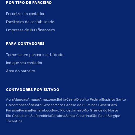
POR TIPO DE PARCEIRO
Encontre um contador
Escritórios de contabilidade
Empresas de BPO financeiro
PARA CONTADORES
Torne-se um parceiro certificado
Indique seu contador
Área do parceiro
CONTADORES POR ESTADO
Acre
Alagoas
Amapá
Amazonas
Bahia
Ceará
Distrito Federal
Espírito Santo
Goiás
Maranhão
Mato Grosso
Mato Grosso do Sul
Minas Gerais
Pará
Paraíba
Paraná
Pernambuco
Piauí
Rio de Janeiro
Rio Grande do Norte
Rio Grande do Sul
Rondônia
Roraima
Santa Catarina
São Paulo
Sergipe
Tocantins