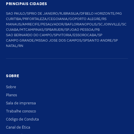
PRINCIPAIS CIDADES
SAO PAULO/SP
RIO DE JANEIRO/RJ
BRASILIA/DF
BELO HORIZONTE/MG
CURITIBA/PR
FORTALEZA/CE
GOIANIA/GO
PORTO ALEGRE/RS
MANAUS/AM
RECIFE/PE
SALVADOR/BA
FLORIANOPOLIS/SC
JOINVILLE/SC
CUIABA/MT
CAMPINAS/SP
BARUERI/SP
JOAO PESSOA/PB
SAO BERNARDO DO CAMPO/SP
VITORIA/ES
SOROCABA/SP
CAMPO GRANDE/MS
SAO JOSE DOS CAMPOS/SP
SANTO ANDRE/SP
NATAL/RN
SOBRE
Sobre
Planos
Sala de imprensa
Trabalhe conosco
Código de Conduta
Canal de Ética