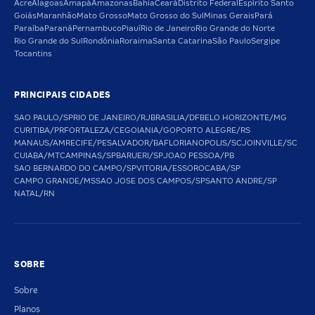
Acre
Alagoas
Amapá
Amazonas
Bahia
Ceará
Distrito Federal
Espírito Santo
Goiás
Maranhão
Mato Grosso
Mato Grosso do Sul
Minas Gerais
Pará
Paraíba
Paraná
Pernambuco
Piauí
Rio de Janeiro
Rio Grande do Norte
Rio Grande do Sul
Rondônia
Roraima
Santa Catarina
São Paulo
Sergipe
Tocantins
PRINCIPAIS CIDADES
SAO PAULO/SP
RIO DE JANEIRO/RJ
BRASILIA/DF
BELO HORIZONTE/MG
CURITIBA/PR
FORTALEZA/CE
GOIANIA/GO
PORTO ALEGRE/RS
MANAUS/AM
RECIFE/PE
SALVADOR/BA
FLORIANOPOLIS/SC
JOINVILLE/SC
CUIABA/MT
CAMPINAS/SP
BARUERI/SP
JOAO PESSOA/PB
SAO BERNARDO DO CAMPO/SP
VITORIA/ES
SOROCABA/SP
CAMPO GRANDE/MS
SAO JOSE DOS CAMPOS/SP
SANTO ANDRE/SP
NATAL/RN
SOBRE
Sobre
Planos