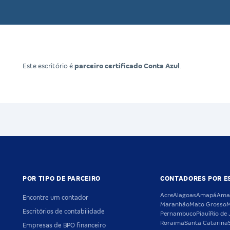
Este escritório é
parceiro certificado Conta Azul
.
POR TIPO DE PARCEIRO
CONTADORES POR E
Acre
Alagoas
Amapá
Ama
Encontre um contador
Maranhão
Mato Grosso
M
Escritórios de contabilidade
Pernambuco
Piauí
Rio de 
Roraima
Santa Catarina
Empresas de BPO financeiro