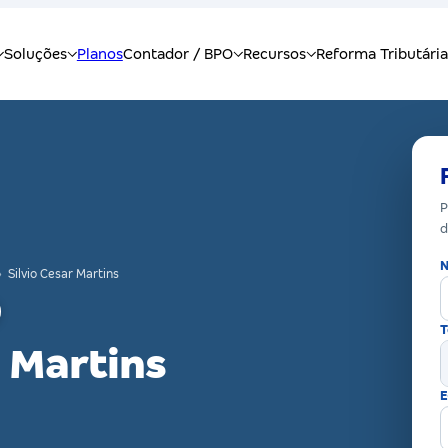
P
d
N
›
Silvio Cesar Martins
T
r Martins
E