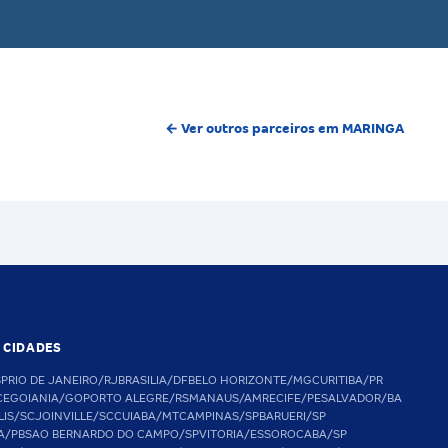
← Ver outros parceiros em MARINGA
S CIDADES
SP
RIO DE JANEIRO/RJ
BRASILIA/DF
BELO HORIZONTE/MG
CURITIBA/PR
CE
GOIANIA/GO
PORTO ALEGRE/RS
MANAUS/AM
RECIFE/PE
SALVADOR/BA
LIS/SC
JOINVILLE/SC
CUIABA/MT
CAMPINAS/SP
BARUERI/SP
A/PB
SAO BERNARDO DO CAMPO/SP
VITORIA/ES
SOROCABA/SP