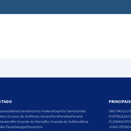
STADO
PRINCIPAI
zonas
Bahia
Ceará
Distrito Federal
Espírito Santo
Goiás
SAO PAULO/
ato Grosso do Sul
Minas Gerais
Pará
Paraíba
Paraná
FORTALEZA/
Janeiro
Rio Grande do Norte
Rio Grande do Sul
Rondônia
FLORIANOPO
São Paulo
Sergipe
Tocantins
JOAO PESSO