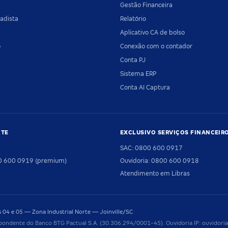
Gestão Financeira
adista
Relatório
Aplicativo CA de bolso
o
Conexão com o contador
Conta PJ
Sistema ERP
Conta AI Captura
NTE
EXCLUSIVO SERVIÇOS FINANCEIR
SAC: 0800 600 0917
00 600 0919 (premium)
Ouvidoria: 0800 600 0918
Atendimento em Libras
04 e 05 — Zona Industrial Norte — Joinville/SC
pondente do Banco BTG Pactual S.A. (30.306.294/0001-45). Ouvidoria IP: ouvido