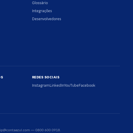
Glossário
Integrações
Desenvolvedores
OS
REDES SOCIAIS
Instagram
LinkedIn
YouTube
Facebook
riaip@contaazul.com — 0800 600 0918.