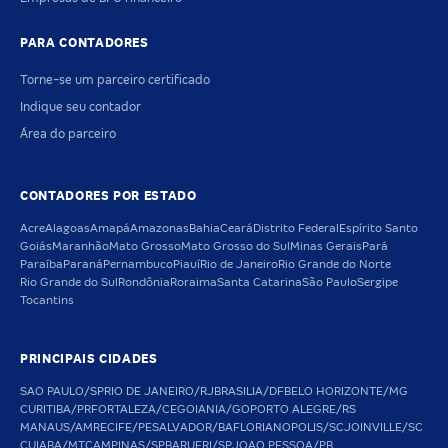
PARA CONTADORES
Torne-se um parceiro certificado
Indique seu contador
Área do parceiro
CONTADORES POR ESTADO
Acre
Alagoas
Amapá
Amazonas
Bahia
Ceará
Distrito Federal
Espírito Santo
Goiás
Maranhão
Mato Grosso
Mato Grosso do Sul
Minas Gerais
Pará
Paraíba
Paraná
Pernambuco
Piauí
Rio de Janeiro
Rio Grande do Norte
Rio Grande do Sul
Rondônia
Roraima
Santa Catarina
São Paulo
Sergipe
Tocantins
PRINCIPAIS CIDADES
SAO PAULO/SP
RIO DE JANEIRO/RJ
BRASILIA/DF
BELO HORIZONTE/MG
CURITIBA/PR
FORTALEZA/CE
GOIANIA/GO
PORTO ALEGRE/RS
MANAUS/AM
RECIFE/PE
SALVADOR/BA
FLORIANOPOLIS/SC
JOINVILLE/SC
CUIABA/MT
CAMPINAS/SP
BARUERI/SP
JOAO PESSOA/PB