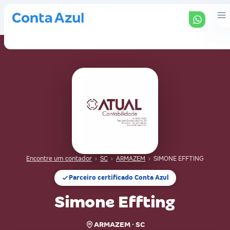
Encontre um contador
›
SC
›
ARMAZEM
›
SIMONE EFFTING
Parceiro certificado Conta Azul
Simone Effting
ARMAZEM · SC