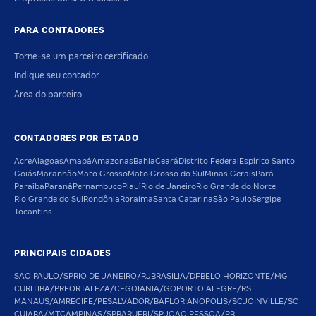
PARA CONTADORES
Torne-se um parceiro certificado
Indique seu contador
Área do parceiro
CONTADORES POR ESTADO
Acre
Alagoas
Amapá
Amazonas
Bahia
Ceará
Distrito Federal
Espírito Santo
Goiás
Maranhão
Mato Grosso
Mato Grosso do Sul
Minas Gerais
Pará
Paraíba
Paraná
Pernambuco
Piauí
Rio de Janeiro
Rio Grande do Norte
Rio Grande do Sul
Rondônia
Roraima
Santa Catarina
São Paulo
Sergipe
Tocantins
PRINCIPAIS CIDADES
SAO PAULO/SP
RIO DE JANEIRO/RJ
BRASILIA/DF
BELO HORIZONTE/MG
CURITIBA/PR
FORTALEZA/CE
GOIANIA/GO
PORTO ALEGRE/RS
MANAUS/AM
RECIFE/PE
SALVADOR/BA
FLORIANOPOLIS/SC
JOINVILLE/SC
CUIABA/MT
CAMPINAS/SP
BARUERI/SP
JOAO PESSOA/PB