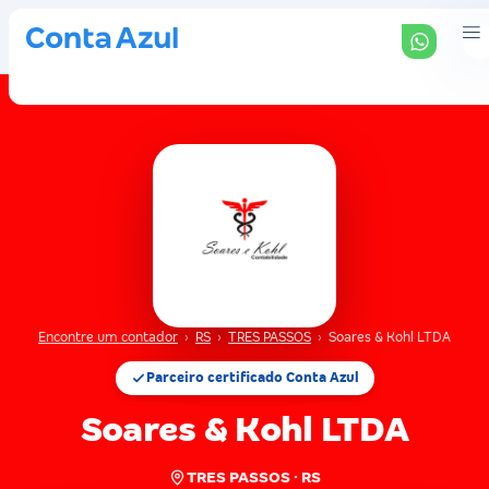
Encontre um contador
›
RS
›
TRES PASSOS
›
Soares & Kohl LTDA
Parceiro certificado Conta Azul
Soares & Kohl LTDA
TRES PASSOS · RS