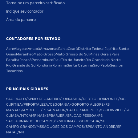
Torne-se um parceiro certificado
Indique seu contador
Área do parceiro
CONTADORES POR ESTADO
Acre
Alagoas
Amapá
Amazonas
Bahia
Ceará
Distrito Federal
Espírito Santo
Goiás
Maranhão
Mato Grosso
Mato Grosso do Sul
Minas Gerais
Pará
Paraíba
Paraná
Pernambuco
Piauí
Rio de Janeiro
Rio Grande do Norte
Rio Grande do Sul
Rondônia
Roraima
Santa Catarina
São Paulo
Sergipe
Tocantins
PRINCIPAIS CIDADES
SAO PAULO/SP
RIO DE JANEIRO/RJ
BRASILIA/DF
BELO HORIZONTE/MG
CURITIBA/PR
FORTALEZA/CE
GOIANIA/GO
PORTO ALEGRE/RS
MANAUS/AM
RECIFE/PE
SALVADOR/BA
FLORIANOPOLIS/SC
JOINVILLE/SC
CUIABA/MT
CAMPINAS/SP
BARUERI/SP
JOAO PESSOA/PB
SAO BERNARDO DO CAMPO/SP
VITORIA/ES
SOROCABA/SP
CAMPO GRANDE/MS
SAO JOSE DOS CAMPOS/SP
SANTO ANDRE/SP
NATAL/RN