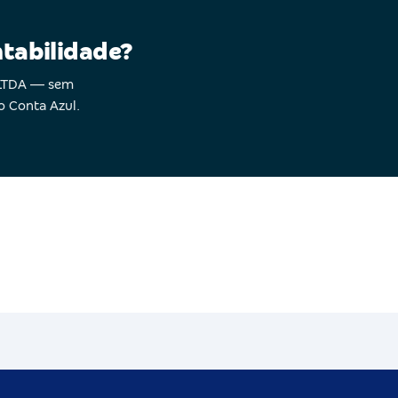
ntabilidade?
o LTDA — sem
o Conta Azul.