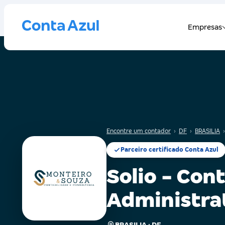
Encontre um contador
›
DF
›
BRASILIA
›
Parceiro certificado Conta Azul
Solio - Con
Administra
BRASILIA · DF