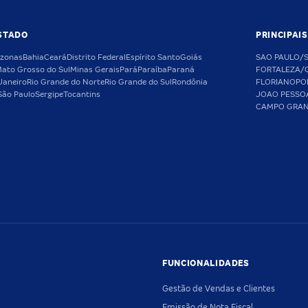
STADO
PRINCIPAI
zonas
Bahia
Ceará
Distrito Federal
Espírito Santo
Goiás
SAO PAULO/
ato Grosso do Sul
Minas Gerais
Pará
Paraíba
Paraná
FORTALEZA/
Janeiro
Rio Grande do Norte
Rio Grande do Sul
Rondônia
FLORIANOPO
São Paulo
Sergipe
Tocantins
JOAO PESSO
CAMPO GRA
FUNCIONALIDADES
Gestão de Vendas e Clientes
Emissão de Nota Fiscal