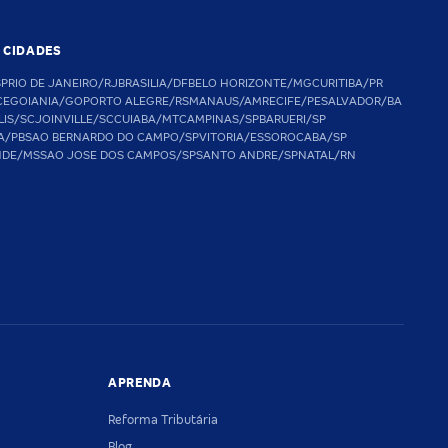
S CIDADES
SP
RIO DE JANEIRO/RJ
BRASILIA/DF
BELO HORIZONTE/MG
CURITIBA/PR
CE
GOIANIA/GO
PORTO ALEGRE/RS
MANAUS/AM
RECIFE/PE
SALVADOR/BA
LIS/SC
JOINVILLE/SC
CUIABA/MT
CAMPINAS/SP
BARUERI/SP
A/PB
SAO BERNARDO DO CAMPO/SP
VITORIA/ES
SOROCABA/SP
NDE/MS
SAO JOSE DOS CAMPOS/SP
SANTO ANDRE/SP
NATAL/RN
APRENDA
Reforma Tributária
Blog