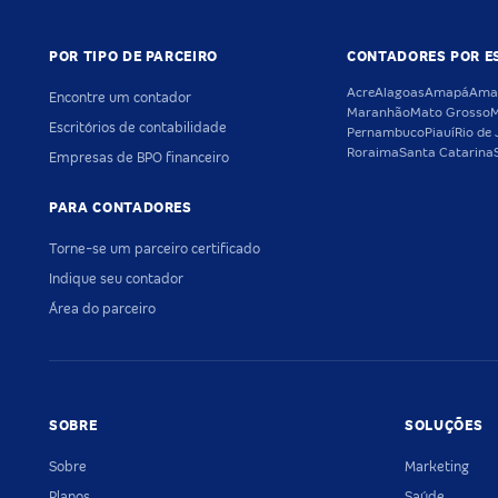
POR TIPO DE PARCEIRO
CONTADORES POR E
Acre
Alagoas
Amapá
Ama
Encontre um contador
Maranhão
Mato Grosso
M
Escritórios de contabilidade
Pernambuco
Piauí
Rio de 
Roraima
Santa Catarina
Empresas de BPO financeiro
PARA CONTADORES
Torne-se um parceiro certificado
Indique seu contador
Área do parceiro
SOBRE
SOLUÇÕES
Sobre
Marketing
Planos
Saúde