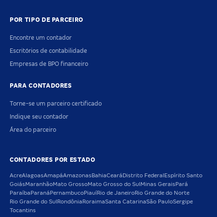
POR TIPO DE PARCEIRO
Encontre um contador
Escritórios de contabilidade
Empresas de BPO financeiro
PARA CONTADORES
Torne-se um parceiro certificado
Indique seu contador
Área do parceiro
CONTADORES POR ESTADO
Acre
Alagoas
Amapá
Amazonas
Bahia
Ceará
Distrito Federal
Espírito Santo
Goiás
Maranhão
Mato Grosso
Mato Grosso do Sul
Minas Gerais
Pará
Paraíba
Paraná
Pernambuco
Piauí
Rio de Janeiro
Rio Grande do Norte
Rio Grande do Sul
Rondônia
Roraima
Santa Catarina
São Paulo
Sergipe
Tocantins