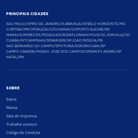
PRINCIPAIS CIDADES
SAO PAULO/SP
RIO DE JANEIRO/RJ
BRASILIA/DF
BELO HORIZONTE/MG
CURITIBA/PR
FORTALEZA/CE
GOIANIA/GO
PORTO ALEGRE/RS
MANAUS/AM
RECIFE/PE
SALVADOR/BA
FLORIANOPOLIS/SC
JOINVILLE/SC
CUIABA/MT
CAMPINAS/SP
BARUERI/SP
JOAO PESSOA/PB
SAO BERNARDO DO CAMPO/SP
VITORIA/ES
SOROCABA/SP
CAMPO GRANDE/MS
SAO JOSE DOS CAMPOS/SP
SANTO ANDRE/SP
NATAL/RN
SOBRE
Sobre
Planos
Sala de imprensa
Trabalhe conosco
Código de Conduta