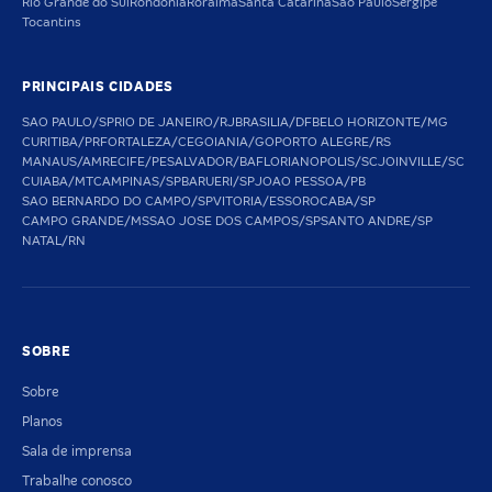
Rio Grande do Sul
Rondônia
Roraima
Santa Catarina
São Paulo
Sergipe
Tocantins
PRINCIPAIS CIDADES
SAO PAULO/SP
RIO DE JANEIRO/RJ
BRASILIA/DF
BELO HORIZONTE/MG
CURITIBA/PR
FORTALEZA/CE
GOIANIA/GO
PORTO ALEGRE/RS
MANAUS/AM
RECIFE/PE
SALVADOR/BA
FLORIANOPOLIS/SC
JOINVILLE/SC
CUIABA/MT
CAMPINAS/SP
BARUERI/SP
JOAO PESSOA/PB
SAO BERNARDO DO CAMPO/SP
VITORIA/ES
SOROCABA/SP
CAMPO GRANDE/MS
SAO JOSE DOS CAMPOS/SP
SANTO ANDRE/SP
NATAL/RN
SOBRE
Sobre
Planos
Sala de imprensa
Trabalhe conosco