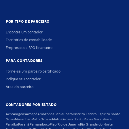
POR TIPO DE PARCEIRO
Encontre um contador
Escritórios de contabilidade
Empresas de BPO financeiro
PARA CONTADORES
Torne-se um parceiro certificado
Indique seu contador
Área do parceiro
CONTADORES POR ESTADO
Acre
Alagoas
Amapá
Amazonas
Bahia
Ceará
Distrito Federal
Espírito Santo
Goiás
Maranhão
Mato Grosso
Mato Grosso do Sul
Minas Gerais
Pará
Paraíba
Paraná
Pernambuco
Piauí
Rio de Janeiro
Rio Grande do Norte