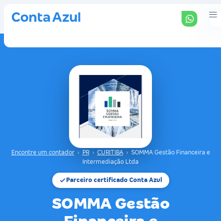
Encontre um contador
›
PR
›
CURITIBA
›
SOMMA Gestão Financeira e
Intermediação Ltda
Parceiro certificado Conta Azul
SOMMA Gestão