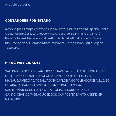
Área do parceiro
CONTADORES POR ESTADO
Acre
Alagoas
Amapá
Amazonas
Bahia
Ceará
Distrito Federal
Espírito Santo
Goiás
Maranhão
Mato Grosso
Mato Grosso do Sul
Minas Gerais
Pará
Paraíba
Paraná
Pernambuco
Piauí
Rio de Janeiro
Rio Grande do Norte
Rio Grande do Sul
Rondônia
Roraima
Santa Catarina
São Paulo
Sergipe
Tocantins
PRINCIPAIS CIDADES
SAO PAULO/SP
RIO DE JANEIRO/RJ
BRASILIA/DF
BELO HORIZONTE/MG
CURITIBA/PR
FORTALEZA/CE
GOIANIA/GO
PORTO ALEGRE/RS
MANAUS/AM
RECIFE/PE
SALVADOR/BA
FLORIANOPOLIS/SC
JOINVILLE/SC
CUIABA/MT
CAMPINAS/SP
BARUERI/SP
JOAO PESSOA/PB
SAO BERNARDO DO CAMPO/SP
VITORIA/ES
SOROCABA/SP
CAMPO GRANDE/MS
SAO JOSE DOS CAMPOS/SP
SANTO ANDRE/SP
NATAL/RN