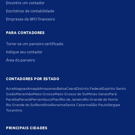
Encontre um contador
Escritórios de contabilidade
Empresas de BPO financeiro
PARA CONTADORES
Torne-se um parceiro certificado
Indique seu contador
Área do parceiro
CONTADORES POR ESTADO
Acre
Alagoas
Amapá
Amazonas
Bahia
Ceará
Distrito Federal
Espírito Santo
Goiás
Maranhão
Mato Grosso
Mato Grosso do Sul
Minas Gerais
Pará
Paraíba
Paraná
Pernambuco
Piauí
Rio de Janeiro
Rio Grande do Norte
Rio Grande do Sul
Rondônia
Roraima
Santa Catarina
São Paulo
Sergipe
Tocantins
PRINCIPAIS CIDADES