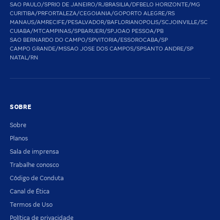
SAO PAULO/SP
RIO DE JANEIRO/RJ
BRASILIA/DF
BELO HORIZONTE/MG
CURITIBA/PR
FORTALEZA/CE
GOIANIA/GO
PORTO ALEGRE/RS
MANAUS/AM
RECIFE/PE
SALVADOR/BA
FLORIANOPOLIS/SC
JOINVILLE/SC
CUIABA/MT
CAMPINAS/SP
BARUERI/SP
JOAO PESSOA/PB
SAO BERNARDO DO CAMPO/SP
VITORIA/ES
SOROCABA/SP
CAMPO GRANDE/MS
SAO JOSE DOS CAMPOS/SP
SANTO ANDRE/SP
NATAL/RN
SOBRE
Sobre
Planos
Sala de imprensa
Trabalhe conosco
Código de Conduta
Canal de Ética
Termos de Uso
Política de privacidade