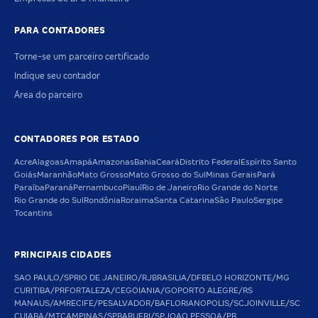
PARA CONTADORES
Torne-se um parceiro certificado
Indique seu contador
Área do parceiro
CONTADORES POR ESTADO
Acre
Alagoas
Amapá
Amazonas
Bahia
Ceará
Distrito Federal
Espírito Santo
Goiás
Maranhão
Mato Grosso
Mato Grosso do Sul
Minas Gerais
Pará
Paraíba
Paraná
Pernambuco
Piauí
Rio de Janeiro
Rio Grande do Norte
Rio Grande do Sul
Rondônia
Roraima
Santa Catarina
São Paulo
Sergipe
Tocantins
PRINCIPAIS CIDADES
SAO PAULO/SP
RIO DE JANEIRO/RJ
BRASILIA/DF
BELO HORIZONTE/MG
CURITIBA/PR
FORTALEZA/CE
GOIANIA/GO
PORTO ALEGRE/RS
MANAUS/AM
RECIFE/PE
SALVADOR/BA
FLORIANOPOLIS/SC
JOINVILLE/SC
CUIABA/MT
CAMPINAS/SP
BARUERI/SP
JOAO PESSOA/PB