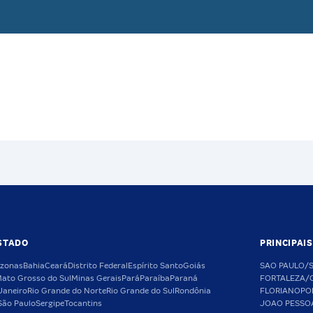
STADO
PRINCIPAI
zonas
Bahia
Ceará
Distrito Federal
Espírito Santo
Goiás
SAO PAULO/
ato Grosso do Sul
Minas Gerais
Pará
Paraíba
Paraná
FORTALEZA/
Janeiro
Rio Grande do Norte
Rio Grande do Sul
Rondônia
FLORIANOPO
São Paulo
Sergipe
Tocantins
JOAO PESSO