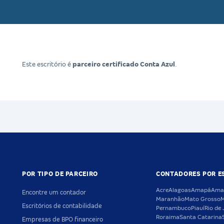
Este escritório é
parceiro certificado Conta Azul
.
POR TIPO DE PARCEIRO
CONTADORES POR E
Acre
Alagoas
Amapá
Ama
Encontre um contador
Maranhão
Mato Grosso
M
Escritórios de contabilidade
Pernambuco
Piauí
Rio de 
Roraima
Santa Catarina
Empresas de BPO financeiro