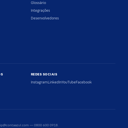
Glossário
Integrações
Desenvolvedores
OS
REDES SOCIAIS
Instagram
LinkedIn
YouTube
Facebook
riaip@contaazul.com — 0800 600 0918.