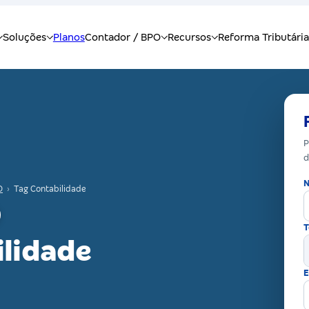
P
d
N
O
›
Tag Contabilidade
T
ilidade
E