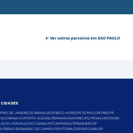
← Ver outros parceiros em SAO PAULO
S CIDADES
SP
RIO DE JANEIRO/RJ
BRASILIA/DF
BELO HORIZONTE/MG
CURITIBA/PR
CE
GOIANIA/GO
PORTO ALEGRE/RS
MANAUS/AM
RECIFE/PE
SALVADOR/BA
LIS/SC
JOINVILLE/SC
CUIABA/MT
CAMPINAS/SP
BARUERI/SP
A/PB
SAO BERNARDO DO CAMPO/SP
VITORIA/ES
SOROCABA/SP