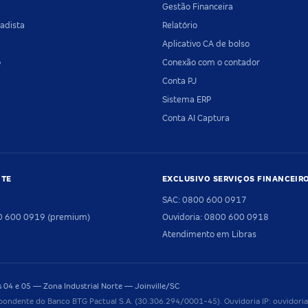
Gestão Financeira
adista
Relatório
Aplicativo CA de bolso
o
Conexão com o contador
Conta PJ
Sistema ERP
Conta AI Captura
NTE
EXCLUSIVO SERVIÇOS FINANCEIR
SAC: 0800 600 0917
00 600 0919 (premium)
Ouvidoria: 0800 600 0918
Atendimento em Libras
04 e 05 — Zona Industrial Norte — Joinville/SC
pondente do Banco BTG Pactual S.A. (30.306.294/0001-45). Ouvidoria IP: ouvido