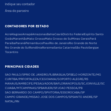
Indique seu contador
Área do parceiro
CONTADORES POR ESTADO
Acre
Alagoas
Amapá
Amazonas
Bahia
Ceará
Distrito Federal
Espírito Santo
Goiás
Maranhão
Mato Grosso
Mato Grosso do Sul
Minas Gerais
Pará
Paraíba
Paraná
Pernambuco
Piauí
Rio de Janeiro
Rio Grande do Norte
Rio Grande do Sul
Rondônia
Roraima
Santa Catarina
São Paulo
Sergipe
Tocantins
PRINCIPAIS CIDADES
SAO PAULO/SP
RIO DE JANEIRO/RJ
BRASILIA/DF
BELO HORIZONTE/MG
CURITIBA/PR
FORTALEZA/CE
GOIANIA/GO
PORTO ALEGRE/RS
MANAUS/AM
RECIFE/PE
SALVADOR/BA
FLORIANOPOLIS/SC
JOINVILLE/SC
CUIABA/MT
CAMPINAS/SP
BARUERI/SP
JOAO PESSOA/PB
SAO BERNARDO DO CAMPO/SP
VITORIA/ES
SOROCABA/SP
CAMPO GRANDE/MS
SAO JOSE DOS CAMPOS/SP
SANTO ANDRE/SP
NATAL/RN