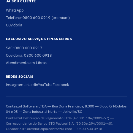
JÁ SOU CLIENTE
WhatsApp
Telefone: 0800 600 0919 (premium)
Ouvidoria
EXCLUSIVO SERVIÇOS FINANCEIROS
SAC: 0800 600 0917
Ouvidoria: 0800 600 0918
Atendimento em Libras
REDES SOCIAIS
Instagram
LinkedIn
YouTube
Facebook
Contaazul Software LTDA — Rua Dona Francisca, 8.300 — Bloco O, Módulos
04 e 05 — Zona Industrial Norte — Joinville/SC
Contaazul Instituição de Pagamento Ltda (47.381.104/0001-57) —
Correspondente do Banco BTG Pactual S.A. (30.306.294/0001-45).
Ouvidoria IP: ouvidoriaip@contaazul.com — 0800 600 0918.