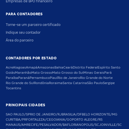
Empresas de BPO financeiro
PARA CONTADORES
Torne-se um parceiro certificado
Indique seu contador
Área do parceiro
CONTADORES POR ESTADO
Acre
Alagoas
Amapá
Amazonas
Bahia
Ceará
Distrito Federal
Espírito Santo
Goiás
Maranhão
Mato Grosso
Mato Grosso do Sul
Minas Gerais
Pará
Paraíba
Paraná
Pernambuco
Piauí
Rio de Janeiro
Rio Grande do Norte
Rio Grande do Sul
Rondônia
Roraima
Santa Catarina
São Paulo
Sergipe
Tocantins
PRINCIPAIS CIDADES
SAO PAULO/SP
RIO DE JANEIRO/RJ
BRASILIA/DF
BELO HORIZONTE/MG
CURITIBA/PR
FORTALEZA/CE
GOIANIA/GO
PORTO ALEGRE/RS
MANAUS/AM
RECIFE/PE
SALVADOR/BA
FLORIANOPOLIS/SC
JOINVILLE/SC