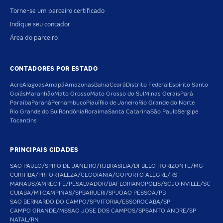
Torne-se um parceiro certificado
Indique seu contador
Área do parceiro
CONTADORES POR ESTADO
Acre
Alagoas
Amapá
Amazonas
Bahia
Ceará
Distrito Federal
Espírito Santo
Goiás
Maranhão
Mato Grosso
Mato Grosso do Sul
Minas Gerais
Pará
Paraíba
Paraná
Pernambuco
Piauí
Rio de Janeiro
Rio Grande do Norte
Rio Grande do Sul
Rondônia
Roraima
Santa Catarina
São Paulo
Sergipe
Tocantins
PRINCIPAIS CIDADES
SAO PAULO/SP
RIO DE JANEIRO/RJ
BRASILIA/DF
BELO HORIZONTE/MG
CURITIBA/PR
FORTALEZA/CE
GOIANIA/GO
PORTO ALEGRE/RS
MANAUS/AM
RECIFE/PE
SALVADOR/BA
FLORIANOPOLIS/SC
JOINVILLE/SC
CUIABA/MT
CAMPINAS/SP
BARUERI/SP
JOAO PESSOA/PB
SAO BERNARDO DO CAMPO/SP
VITORIA/ES
SOROCABA/SP
CAMPO GRANDE/MS
SAO JOSE DOS CAMPOS/SP
SANTO ANDRE/SP
NATAL/RN