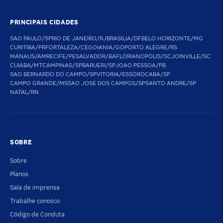
PRINCIPAIS CIDADES
SAO PAULO/SP
RIO DE JANEIRO/RJ
BRASILIA/DF
BELO HORIZONTE/MG
CURITIBA/PR
FORTALEZA/CE
GOIANIA/GO
PORTO ALEGRE/RS
MANAUS/AM
RECIFE/PE
SALVADOR/BA
FLORIANOPOLIS/SC
JOINVILLE/SC
CUIABA/MT
CAMPINAS/SP
BARUERI/SP
JOAO PESSOA/PB
SAO BERNARDO DO CAMPO/SP
VITORIA/ES
SOROCABA/SP
CAMPO GRANDE/MS
SAO JOSE DOS CAMPOS/SP
SANTO ANDRE/SP
NATAL/RN
SOBRE
Sobre
Planos
Sala de imprensa
Trabalhe conosco
Código de Conduta