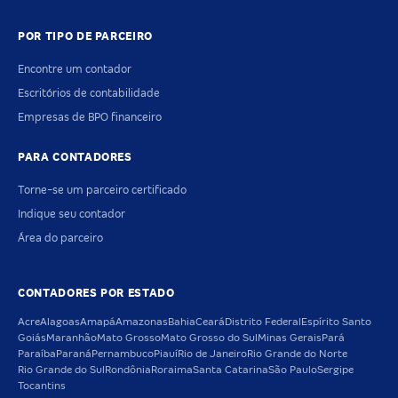
POR TIPO DE PARCEIRO
Encontre um contador
Escritórios de contabilidade
Empresas de BPO financeiro
PARA CONTADORES
Torne-se um parceiro certificado
Indique seu contador
Área do parceiro
CONTADORES POR ESTADO
Acre
Alagoas
Amapá
Amazonas
Bahia
Ceará
Distrito Federal
Espírito Santo
Goiás
Maranhão
Mato Grosso
Mato Grosso do Sul
Minas Gerais
Pará
Paraíba
Paraná
Pernambuco
Piauí
Rio de Janeiro
Rio Grande do Norte
Rio Grande do Sul
Rondônia
Roraima
Santa Catarina
São Paulo
Sergipe
Tocantins