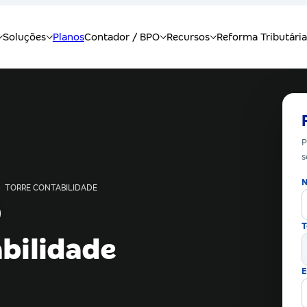
P
s
N
›
TORRE CONTABILIDADE
T
bilidade
E