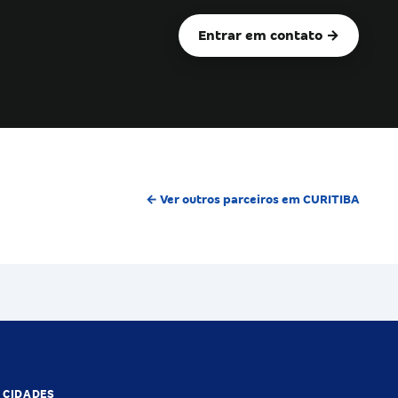
Entrar em contato →
← Ver outros parceiros em CURITIBA
S CIDADES