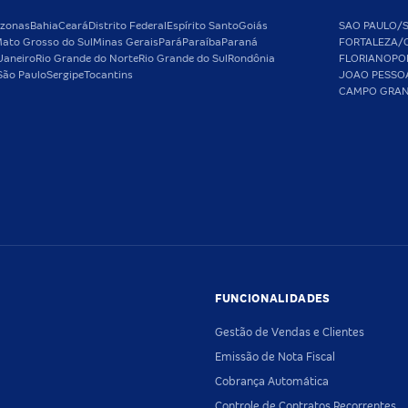
zonas
Bahia
Ceará
Distrito Federal
Espírito Santo
Goiás
SAO PAULO/
ato Grosso do Sul
Minas Gerais
Pará
Paraíba
Paraná
FORTALEZA/
Janeiro
Rio Grande do Norte
Rio Grande do Sul
Rondônia
FLORIANOPO
São Paulo
Sergipe
Tocantins
JOAO PESSO
CAMPO GRA
FUNCIONALIDADES
Gestão de Vendas e Clientes
Emissão de Nota Fiscal
Cobrança Automática
Controle de Contratos Recorrentes