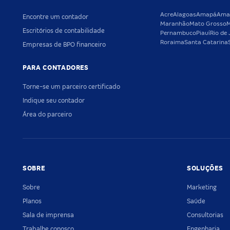
Acre
Alagoas
Amapá
Ama
Encontre um contador
Maranhão
Mato Grosso
M
Escritórios de contabilidade
Pernambuco
Piauí
Rio de 
Roraima
Santa Catarina
Empresas de BPO financeiro
PARA CONTADORES
Torne-se um parceiro certificado
Indique seu contador
Área do parceiro
SOBRE
SOLUÇÕES
Sobre
Marketing
Planos
Saúde
Sala de imprensa
Consultorias
Trabalhe conosco
Engenharia