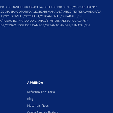
SP
RIO DE JANEIRO/RJ
BRASILIA/DF
BELO HORIZONTE/MG
CURITIBA/PR
CE
GOIANIA/GO
PORTO ALEGRE/RS
MANAUS/AM
RECIFE/PE
SALVADOR/BA
LIS/SC
JOINVILLE/SC
CUIABA/MT
CAMPINAS/SP
BARUERI/SP
A/PB
SAO BERNARDO DO CAMPO/SP
VITORIA/ES
SOROCABA/SP
NDE/MS
SAO JOSE DOS CAMPOS/SP
SANTO ANDRE/SP
NATAL/RN
APRENDA
Reforma Tributária
Blog
Materiais Ricos
Conta Azul Na Prática