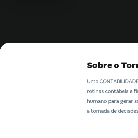
Sobre o Tor
Uma CONTABILIDADE in
rotinas contábeis e f
humano para gerar so
a tomada de decisões