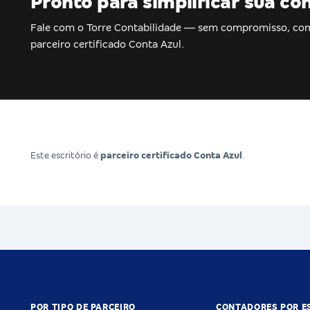
Pronto para simplificar sua co
Fale com o Torre Contabilidade — sem compromisso, co
parceiro certificado Conta Azul.
Este escritório é
parceiro certificado Conta Azul
.
POR TIPO DE PARCEIRO
CONTADORES POR E