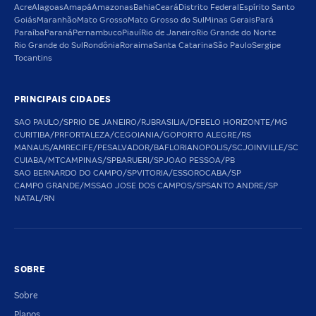
Acre
Alagoas
Amapá
Amazonas
Bahia
Ceará
Distrito Federal
Espírito Santo
Goiás
Maranhão
Mato Grosso
Mato Grosso do Sul
Minas Gerais
Pará
Paraíba
Paraná
Pernambuco
Piauí
Rio de Janeiro
Rio Grande do Norte
Rio Grande do Sul
Rondônia
Roraima
Santa Catarina
São Paulo
Sergipe
Tocantins
PRINCIPAIS CIDADES
SAO PAULO/SP
RIO DE JANEIRO/RJ
BRASILIA/DF
BELO HORIZONTE/MG
CURITIBA/PR
FORTALEZA/CE
GOIANIA/GO
PORTO ALEGRE/RS
MANAUS/AM
RECIFE/PE
SALVADOR/BA
FLORIANOPOLIS/SC
JOINVILLE/SC
CUIABA/MT
CAMPINAS/SP
BARUERI/SP
JOAO PESSOA/PB
SAO BERNARDO DO CAMPO/SP
VITORIA/ES
SOROCABA/SP
CAMPO GRANDE/MS
SAO JOSE DOS CAMPOS/SP
SANTO ANDRE/SP
NATAL/RN
SOBRE
Sobre
Planos