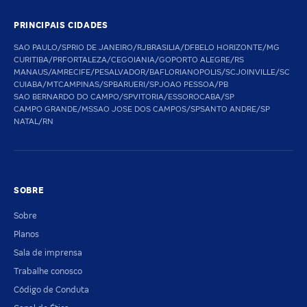
PRINCIPAIS CIDADES
SAO PAULO/SP
RIO DE JANEIRO/RJ
BRASILIA/DF
BELO HORIZONTE/MG
CURITIBA/PR
FORTALEZA/CE
GOIANIA/GO
PORTO ALEGRE/RS
MANAUS/AM
RECIFE/PE
SALVADOR/BA
FLORIANOPOLIS/SC
JOINVILLE/SC
CUIABA/MT
CAMPINAS/SP
BARUERI/SP
JOAO PESSOA/PB
SAO BERNARDO DO CAMPO/SP
VITORIA/ES
SOROCABA/SP
CAMPO GRANDE/MS
SAO JOSE DOS CAMPOS/SP
SANTO ANDRE/SP
NATAL/RN
SOBRE
Sobre
Planos
Sala de imprensa
Trabalhe conosco
Código de Conduta