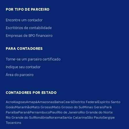
POR TIPO DE PARCEIRO
Encontre um contador
Escritórios de contabilidade
Empresas de BPO financeiro
PARA CONTADORES
Torne-se um parceiro certificado
Indique seu contador
Área do parceiro
CONTADORES POR ESTADO
Acre
Alagoas
Amapá
Amazonas
Bahia
Ceará
Distrito Federal
Espírito Santo
Goiás
Maranhão
Mato Grosso
Mato Grosso do Sul
Minas Gerais
Pará
Paraíba
Paraná
Pernambuco
Piauí
Rio de Janeiro
Rio Grande do Norte
Rio Grande do Sul
Rondônia
Roraima
Santa Catarina
São Paulo
Sergipe
Tocantins