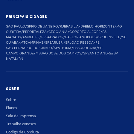
PRINCIPAIS CIDADES
SAO PAULO/SP
RIO DE JANEIRO/RJ
BRASILIA/DF
BELO HORIZONTE/MG
CURITIBA/PR
FORTALEZA/CE
GOIANIA/GO
PORTO ALEGRE/RS
MANAUS/AM
RECIFE/PE
SALVADOR/BA
FLORIANOPOLIS/SC
JOINVILLE/SC
CUIABA/MT
CAMPINAS/SP
BARUERI/SP
JOAO PESSOA/PB
SAO BERNARDO DO CAMPO/SP
VITORIA/ES
SOROCABA/SP
CAMPO GRANDE/MS
SAO JOSE DOS CAMPOS/SP
SANTO ANDRE/SP
NATAL/RN
SOBRE
Sobre
Planos
Sala de imprensa
Trabalhe conosco
Código de Conduta