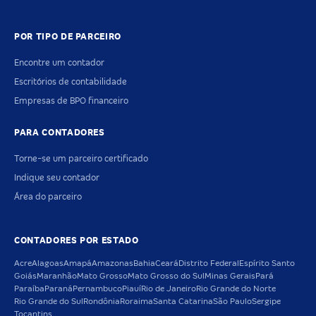
POR TIPO DE PARCEIRO
Encontre um contador
Escritórios de contabilidade
Empresas de BPO financeiro
PARA CONTADORES
Torne-se um parceiro certificado
Indique seu contador
Área do parceiro
CONTADORES POR ESTADO
Acre
Alagoas
Amapá
Amazonas
Bahia
Ceará
Distrito Federal
Espírito Santo
Goiás
Maranhão
Mato Grosso
Mato Grosso do Sul
Minas Gerais
Pará
Paraíba
Paraná
Pernambuco
Piauí
Rio de Janeiro
Rio Grande do Norte
Rio Grande do Sul
Rondônia
Roraima
Santa Catarina
São Paulo
Sergipe
Tocantins