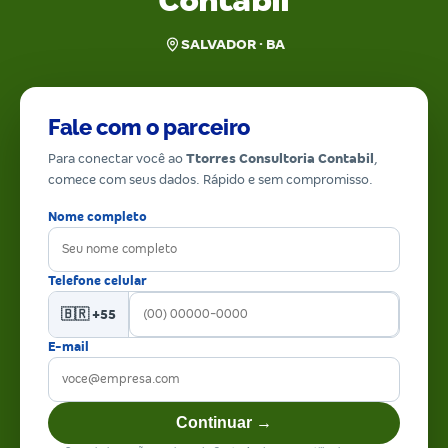
Contabil
SALVADOR · BA
Fale com o parceiro
Para conectar você ao
Ttorres Consultoria Contabil
,
comece com seus dados. Rápido e sem compromisso.
Nome completo
Telefone celular
🇧🇷 +55
E-mail
Continuar →