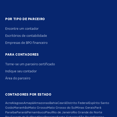
POR TIPO DE PARCEIRO
Encontre um contador
Escritórios de contabilidade
Empresas de BPO financeiro
PARA CONTADORES
Torne-se um parceiro certificado
Indique seu contador
Área do parceiro
CONTADORES POR ESTADO
Acre
Alagoas
Amapá
Amazonas
Bahia
Ceará
Distrito Federal
Espírito Santo
Goiás
Maranhão
Mato Grosso
Mato Grosso do Sul
Minas Gerais
Pará
Paraíba
Paraná
Pernambuco
Piauí
Rio de Janeiro
Rio Grande do Norte