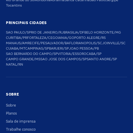
Rio Grande do Sul
Rondônia
Roraima
Santa Catarina
São Paulo
Sergipe
Tocantins
PRINCIPAIS CIDADES
SAO PAULO/SP
RIO DE JANEIRO/RJ
BRASILIA/DF
BELO HORIZONTE/MG
CURITIBA/PR
FORTALEZA/CE
GOIANIA/GO
PORTO ALEGRE/RS
MANAUS/AM
RECIFE/PE
SALVADOR/BA
FLORIANOPOLIS/SC
JOINVILLE/SC
CUIABA/MT
CAMPINAS/SP
BARUERI/SP
JOAO PESSOA/PB
SAO BERNARDO DO CAMPO/SP
VITORIA/ES
SOROCABA/SP
CAMPO GRANDE/MS
SAO JOSE DOS CAMPOS/SP
SANTO ANDRE/SP
NATAL/RN
SOBRE
Sobre
Planos
Sala de imprensa
Trabalhe conosco