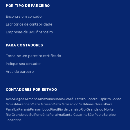
POR TIPO DE PARCEIRO
Encontre um contador
Escritórios de contabilidade
Empresas de BPO financeiro
PARA CONTADORES
Torne-se um parceiro certificado
Indique seu contador
Área do parceiro
CONTADORES POR ESTADO
Acre
Alagoas
Amapá
Amazonas
Bahia
Ceará
Distrito Federal
Espírito Santo
Goiás
Maranhão
Mato Grosso
Mato Grosso do Sul
Minas Gerais
Pará
Paraíba
Paraná
Pernambuco
Piauí
Rio de Janeiro
Rio Grande do Norte
Rio Grande do Sul
Rondônia
Roraima
Santa Catarina
São Paulo
Sergipe
Tocantins