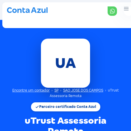
UA
Encontre um contador
›
SP
›
SAO JOSE DOS CAMPOS
›
uTrust
Assessoria Remota
Parceiro certificado Conta Azul
uTrust Assessoria