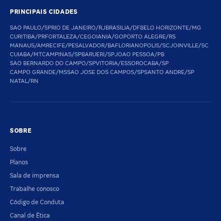
PRINCIPAIS CIDADES
SAO PAULO/SP
RIO DE JANEIRO/RJ
BRASILIA/DF
BELO HORIZONTE/MG
CURITIBA/PR
FORTALEZA/CE
GOIANIA/GO
PORTO ALEGRE/RS
MANAUS/AM
RECIFE/PE
SALVADOR/BA
FLORIANOPOLIS/SC
JOINVILLE/SC
CUIABA/MT
CAMPINAS/SP
BARUERI/SP
JOAO PESSOA/PB
SAO BERNARDO DO CAMPO/SP
VITORIA/ES
SOROCABA/SP
CAMPO GRANDE/MS
SAO JOSE DOS CAMPOS/SP
SANTO ANDRE/SP
NATAL/RN
SOBRE
Sobre
Planos
Sala de imprensa
Trabalhe conosco
Código de Conduta
Canal de Ética