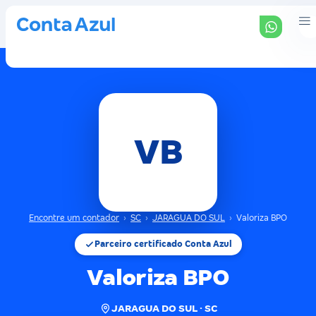
VB
Encontre um contador
›
SC
›
JARAGUA DO SUL
›
Valoriza BPO
Parceiro certificado Conta Azul
Valoriza BPO
JARAGUA DO SUL · SC