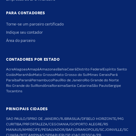
PARA CONTADORES
Torne-se um parceiro certificado
Indique seu contador
Área do parceiro
CONTADORES POR ESTADO
Acre
Alagoas
Amapá
Amazonas
Bahia
Ceará
Distrito Federal
Espírito Santo
Goiás
Maranhão
Mato Grosso
Mato Grosso do Sul
Minas Gerais
Pará
Paraíba
Paraná
Pernambuco
Piauí
Rio de Janeiro
Rio Grande do Norte
Rio Grande do Sul
Rondônia
Roraima
Santa Catarina
São Paulo
Sergipe
Tocantins
PRINCIPAIS CIDADES
SAO PAULO/SP
RIO DE JANEIRO/RJ
BRASILIA/DF
BELO HORIZONTE/MG
CURITIBA/PR
FORTALEZA/CE
GOIANIA/GO
PORTO ALEGRE/RS
MANAUS/AM
RECIFE/PE
SALVADOR/BA
FLORIANOPOLIS/SC
JOINVILLE/SC
CUIABA/MT
CAMPINAS/SP
BARUERI/SP
JOAO PESSOA/PB