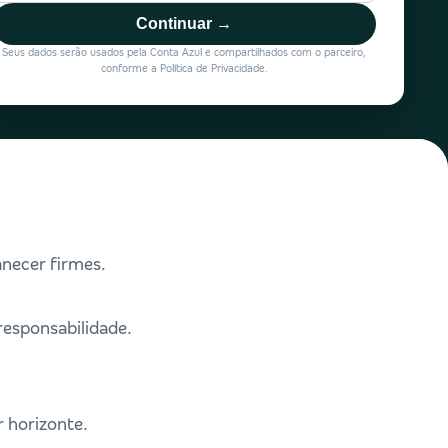
Continuar →
Seus dados serão usados pela Conta Azul e compartilhados com o parceiro,
conforme a Política de Privacidade.
necer firmes.
responsabilidade.
r horizonte.