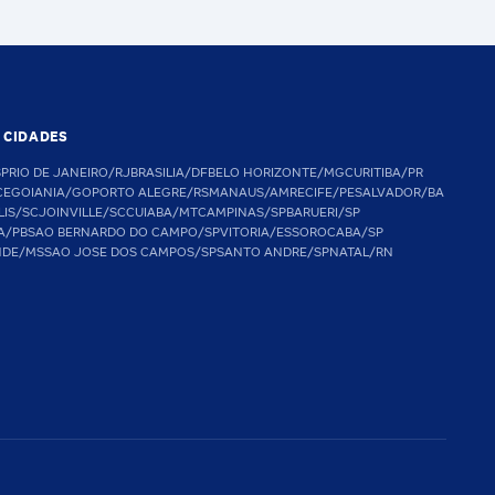
S CIDADES
SP
RIO DE JANEIRO/RJ
BRASILIA/DF
BELO HORIZONTE/MG
CURITIBA/PR
CE
GOIANIA/GO
PORTO ALEGRE/RS
MANAUS/AM
RECIFE/PE
SALVADOR/BA
LIS/SC
JOINVILLE/SC
CUIABA/MT
CAMPINAS/SP
BARUERI/SP
A/PB
SAO BERNARDO DO CAMPO/SP
VITORIA/ES
SOROCABA/SP
NDE/MS
SAO JOSE DOS CAMPOS/SP
SANTO ANDRE/SP
NATAL/RN