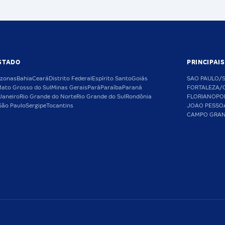
STADO
PRINCIPAI
zonas
Bahia
Ceará
Distrito Federal
Espírito Santo
Goiás
SAO PAULO/
ato Grosso do Sul
Minas Gerais
Pará
Paraíba
Paraná
FORTALEZA/
Janeiro
Rio Grande do Norte
Rio Grande do Sul
Rondônia
FLORIANOPO
São Paulo
Sergipe
Tocantins
JOAO PESSO
CAMPO GRA