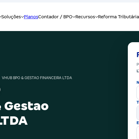
P
VHUB BPO & GESTAO FINANCEIRA LTDA
N
 Gestao
T
 LTDA
E