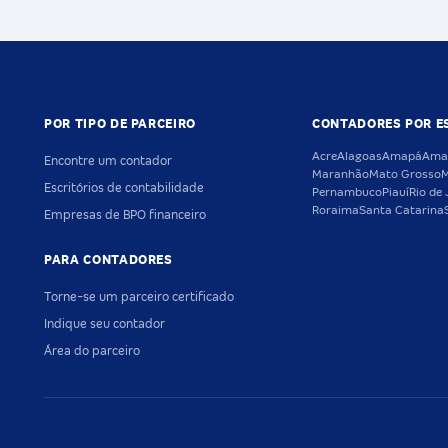
POR TIPO DE PARCEIRO
CONTADORES POR E
Acre
Alagoas
Amapá
Ama
Encontre um contador
Maranhão
Mato Grosso
M
Escritórios de contabilidade
Pernambuco
Piauí
Rio de 
Roraima
Santa Catarina
Empresas de BPO financeiro
PARA CONTADORES
Torne-se um parceiro certificado
Indique seu contador
Área do parceiro